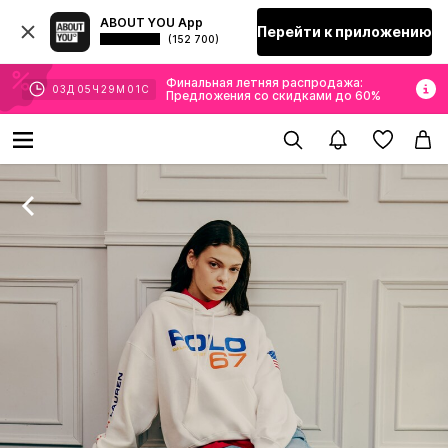
ABOUT YOU App
Перейти к приложению
(152 700)
Финальная летняя распродажа:
03
Д
05
Ч
29
М
01
С
Предложения со скидками до 60%