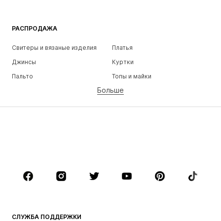
РАСПРОДАЖА
Свитеры и вязаные изделия
Платья
Джинсы
Куртки
Пальто
Топы и майки
Больше
Штаны
Белье
Юбки
Блузки и туники
Толстовки
Пиджаки
Пляжная одежда
Комбинезоны
Плюс сайз
Одежда для беременных
Обувь
Спорт
Аксессуары
Премиум
ОДЕЖДА
СЛУЖБА ПОДДЕРЖКИ
НОВИНКИ
Модные тенденции