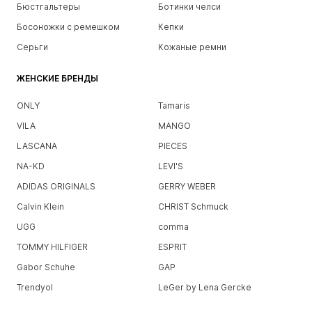
Бюстгальтеры
Ботинки челси
Босоножки с ремешком
Кепки
Серьги
Кожаные ремни
ЖЕНСКИЕ БРЕНДЫ
ONLY
Tamaris
VILA
MANGO
LASCANA
PIECES
NA-KD
LEVI'S
ADIDAS ORIGINALS
GERRY WEBER
Calvin Klein
CHRIST Schmuck
UGG
comma
TOMMY HILFIGER
ESPRIT
Gabor Schuhe
GAP
Trendyol
LeGer by Lena Gercke