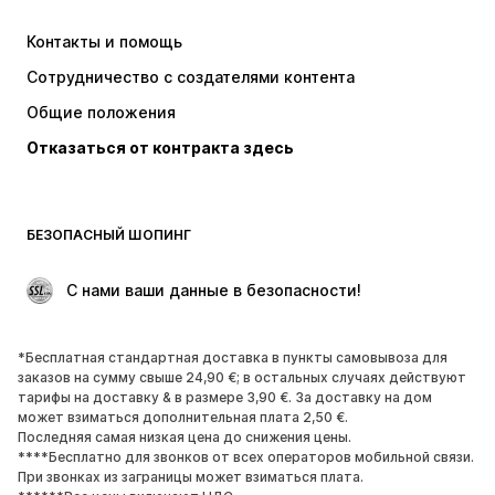
Платья
Джинсы
Контакты и помощь
Топы и майки
Штаны
Сотрудничество с создателями контента
Куртки
Свитеры и вязаные изделия
Общие положения
Белье
Блузки и туники
Отказаться от контракта здесь
Пальто
Юбки
Пляжная одежда
Толстовки
Пиджаки
Комбинезоны
БЕЗОПАСНЫЙ ШОПИНГ
Плюс сайз
Одежда для беременных
Поводы
ЭКСКЛЮЗИВ
 С нами ваши данные в безопасности!
Апсайклинг
*Бесплатная стандартная доставка в пункты самовывоза для
ОБУВЬ
заказов на сумму свыше 24,90 €; в остальных случаях действуют
тарифы на доставку & в размере 3,90 €. За доставку на дом
НОВИНКИ
Модные тенденции
может взиматься дополнительная плата 2,50 €.
Последняя самая низкая цена до снижения цены.
Кроссовки и кеды
Ботинки
****Бесплатно для звонков от всех операторов мобильной связи.
Лодочки и туфли на высоких
Сапоги
При звонках из заграницы может взиматься плата.