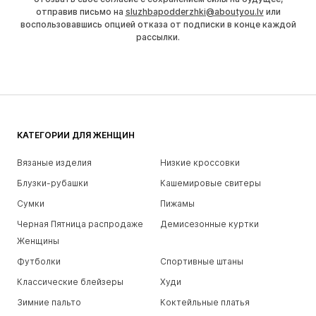
отправив письмо на
sluzhbapodderzhki@aboutyou.lv
или
воспользовавшись опцией отказа от подписки в конце каждой
рассылки.
КАТЕГОРИИ ДЛЯ ЖЕНЩИН
Вязаные изделия
Низкие кроссовки
Блузки-рубашки
Кашемировые свитеры
Сумки
Пижамы
Черная Пятница распродаже
Демисезонные куртки
Женщины
Футболки
Спортивные штаны
Классические блейзеры
Худи
Зимние пальто
Коктейльные платья