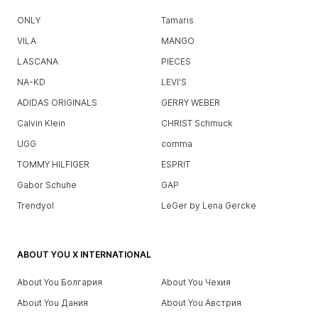
ONLY
Tamaris
VILA
MANGO
LASCANA
PIECES
NA-KD
LEVI'S
ADIDAS ORIGINALS
GERRY WEBER
Calvin Klein
CHRIST Schmuck
UGG
comma
TOMMY HILFIGER
ESPRIT
Gabor Schuhe
GAP
Trendyol
LeGer by Lena Gercke
ABOUT YOU X INTERNATIONAL
About You Болгария
About You Чехия
About You Дания
About You Австрия