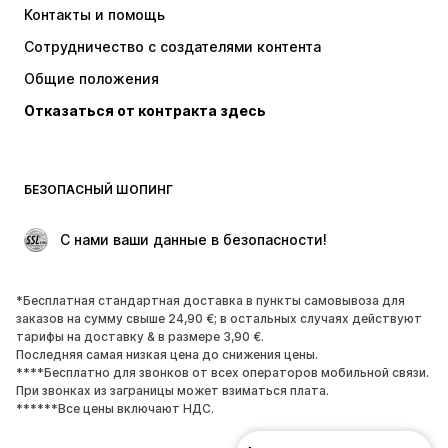
Контакты и помощь
Топы и майки
Штаны
Сотрудничество с создателями контента
Куртки
Свитеры и вязаные изделия
Общие положения
Белье
Блузки и туники
Отказаться от контракта здесь
Пальто
Юбки
Пляжная одежда
Толстовки
Пиджаки
Комбинезоны
БЕЗОПАСНЫЙ ШОПИНГ
Плюс сайз
Одежда для беременных
Поводы
ЭКСКЛЮЗИВ
 С нами ваши данные в безопасности!
Апсайклинг
*Бесплатная стандартная доставка в пункты самовывоза для
ОБУВЬ
заказов на сумму свыше 24,90 €; в остальных случаях действуют
тарифы на доставку & в размере 3,90 €.
НОВИНКИ
Модные тенденции
Последняя самая низкая цена до снижения цены.
****Бесплатно для звонков от всех операторов мобильной связи.
Кроссовки и кеды
Ботинки
При звонках из заграницы может взиматься плата.
Лодочки и туфли на высоких
Сапоги
******Все цены включают НДС.
каблуках