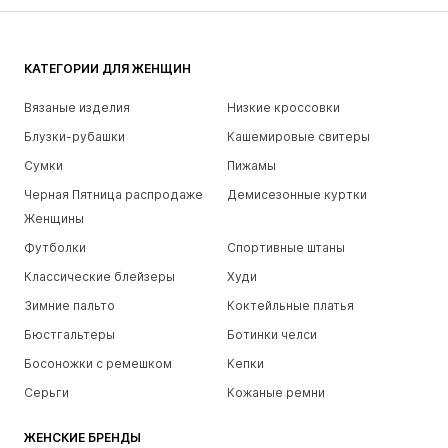
КАТЕГОРИИ ДЛЯ ЖЕНЩИН
Вязаные изделия
Низкие кроссовки
Блузки-рубашки
Кашемировые свитеры
Сумки
Пижамы
Черная Пятница распродаже
Демисезонные куртки
Женщины
Футболки
Спортивные штаны
Классические блейзеры
Худи
Зимние пальто
Коктейльные платья
Бюстгальтеры
Ботинки челси
Босоножки с ремешком
Кепки
Серьги
Кожаные ремни
ЖЕНСКИЕ БРЕНДЫ