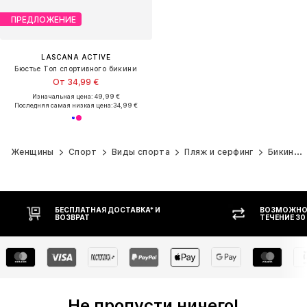
ПРЕДЛОЖЕНИЕ
LASCANA ACTIVE
Бюстье Топ спортивного бикини
От 34,99 €
Изначальная цена: 49,99 €
Последняя самая низкая цена:
34,99 €
Женщины
Спорт
Виды спорта
Пляж и серфинг
Бикини
ВОЗМОЖНОСТЬ ВОЗВРАТА В
ОПЛАТ
ТЕЧЕНИЕ 30 ДНЕЙ
Не пропусти ничего!