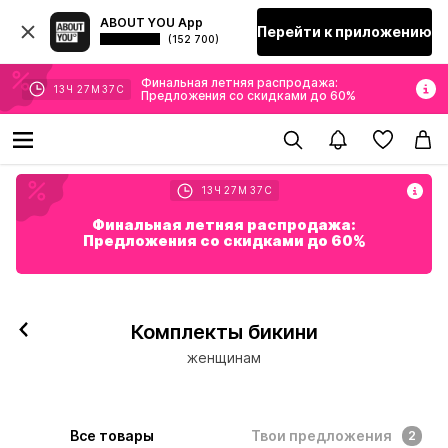
ABOUT YOU App
Перейти к приложению
(152 700)
Финальная летняя распродажа:
13
Ч
27
М
36
С
Предложения со скидками до 60%
13
Ч
27
М
36
С
Финальная летняя распродажа:
Предложения со скидками до 60%
Комплекты бикини
женщинам
Все товары
Твои предложения
2