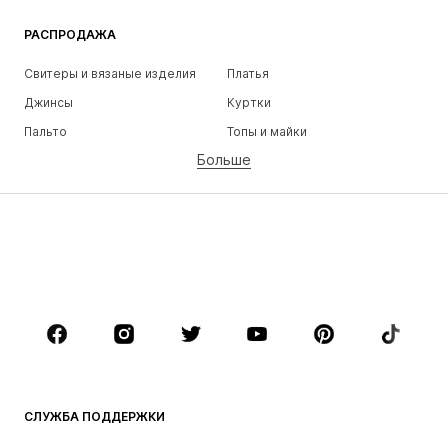
РАСПРОДАЖА
Свитеры и вязаные изделия
Платья
Джинсы
Куртки
Пальто
Топы и майки
Больше
Штаны
Белье
Юбки
Блузки и туники
Толстовки
Пиджаки
Пляжная одежда
Комбинезоны
Плюс сайз
Одежда для беременных
Обувь
Спорт
Аксессуары
Премиум
ОДЕЖДА
СЛУЖБА ПОДДЕРЖКИ
НОВИНКИ
Модные тенденции
Платья
Джинсы