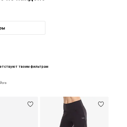
тры
ветствуют твоим фильтрам
 Йога