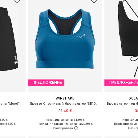
ПРЕДЛОЖЕНИЕ
ПРЕДЛОЖЕНИ
WINSHAPE
OCE
аны 'Mood'
Бюстье Спортивный бюстгальтер 'SB102C'
31,49 €
3
+
1
5,00 €
Изначальная цена: 34,99 €
Изначальна
S, M, L
Доступные размеры: XS, M, L, XL, XXL
Доступные размеры
ена:
63,00 €
Последняя самая низкая цена:
27,99 €
Последняя самая
рзину
Добавить в корзину
Добавит