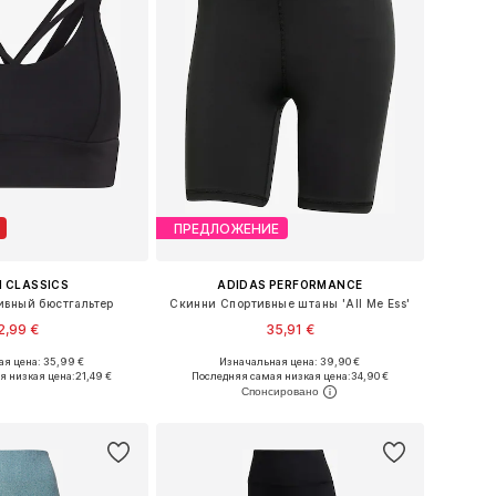
ПРЕДЛОЖЕНИЕ
 CLASSICS
ADIDAS PERFORMANCE
ивный бюстгальтер
Скинни Спортивные штаны 'All Me Ess'
2,99 €
35,91 €
я цена: 35,99 €
Изначальная цена: 39,90 €
змеры: S, M, L, XL
Доступные размеры: XXXS-XXS, XS-S, M-L, XXXL-4XL
я низкая цена:
21,49 €
Последняя самая низкая цена:
34,90 €
ь в корзину
Добавить в корзину