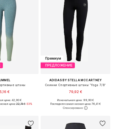
Премиум
Е
ПРЕДЛОЖЕНИЕ
UMMEL
ADIDAS BY STELLA MCCARTNEY
ортивные штаны
Скинни Спортивные штаны 'Yoga 7/8'
5,16 €
79,92 €
я цена: 42,90 €
Изначальная цена: 99,90 €
 размеры: S, M
Доступные размеры: XS, S, M, L, XL
изкая цена:
22,74 €
-33%
Последняя самая низкая цена:
76,41 €
ь в корзину
Добавить в корзину