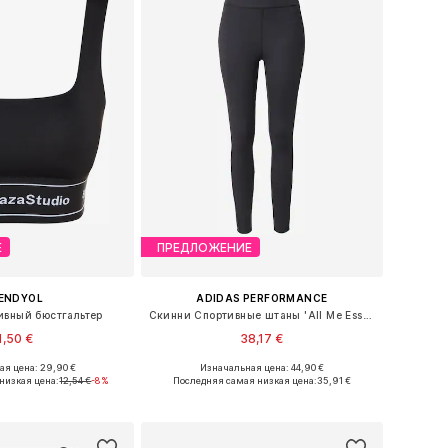
Е
ПРЕДЛОЖЕНИЕ
ENDYOL
ADIDAS PERFORMANCE
ивный бюстгальтер
Скинни Спортивные штаны 'All Me Essentials'
1,50 €
38,17 €
я цена: 29,90 €
Изначальная цена: 44,90 €
змеры: XS, S, M, L
Доступные размеры: XS, S, M, L, XL
низкая цена:
12,54 €
-8%
Последняя самая низкая цена:
35,91 €
ь в корзину
Добавить в корзину