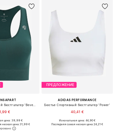
Е
ПРЕДЛОЖЕНИЕ
ANSAPART
ADIDAS PERFORMANCE
Бюстье Спортивный бюстгальтер 'Beverly'
Бюстье Спортивный бюстгальтер 'Power'
1,99 €
40,41 €
я цена: 39,99 €
Изначальная цена: 44,90 €
еры: XS, S, M, L, XL
Доступно множество размеров
я низкая цена:
31,99 €
Последняя самая низкая цена:
24,21 €
ь в корзину
Добавить в корзину