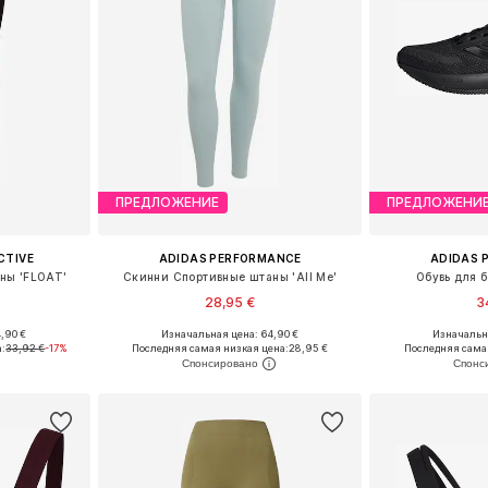
ПРЕДЛОЖЕНИЕ
ПРЕДЛОЖЕНИ
CTIVE
ADIDAS PERFORMANCE
ADIDAS 
ны 'FLOAT'
Скинни Спортивные штаны 'All Me'
Обувь для б
28,95 €
3
,90 €
Изначальная цена: 64,90 €
Изначальна
 S, M, L
Доступные размеры: XS x Обычный, S x Обычный
Доступно мн
а:
33,92 €
-17%
Последняя самая низкая цена:
28,95 €
Последняя сама
рзину
Добавить в корзину
Добавит