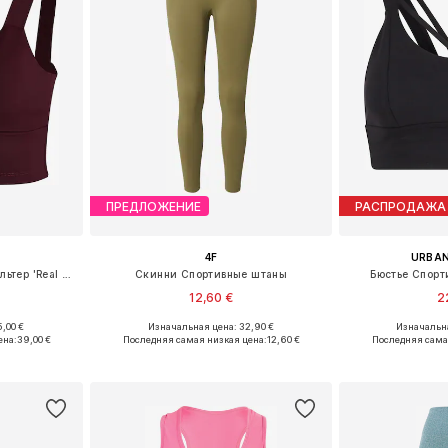
ПРЕДЛОЖЕНИЕ
РАСПРОДАЖА
4F
URBAN
Бюстье Спортивный бюстгальтер 'Real Babe'
Скинни Спортивные штаны
Бюстье Спорт
12,60 €
2
,00 €
Изначальная цена: 32,90 €
Изначальна
M, L, XL
Доступные размеры: XS-S, M-L
Доступные ра
ена:
39,00 €
Последняя самая низкая цена:
12,60 €
Последняя сама
рзину
Добавить в корзину
Добавит