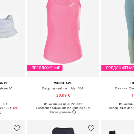
ПРЕДЛОЖЕНИЕ
ПРЕДЛОЖЕНИ
ANCE
WINSHAPE
H
alcon 5'
Спортивный топ 'AET104'
Скинни Сп
20,69 €
1
,90 €
Изначальная цена: 22,99 €
Изначальна
размеров
Доступные размеры: XS, S, M, L, XL, XXL
Доступные
а:
47,92 €
-12%
Последняя самая низкая цена:
20,69 €
Последняя самая н
рзину
Добавить в корзину
Добавит