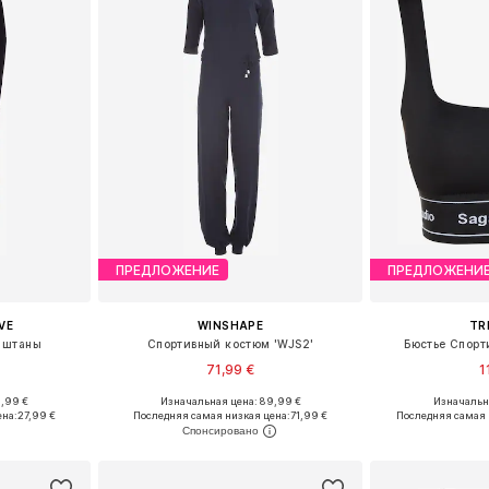
ПРЕДЛОЖЕНИЕ
ПРЕДЛОЖЕНИ
VE
WINSHAPE
TR
 штаны
Спортивный костюм 'WJS2'
Бюстье Спорт
71,99 €
1
9,99 €
Изначальная цена: 89,99 €
Изначальна
размеров
Доступные размеры: XS, M, L, XL
Доступные ра
ена:
27,99 €
Последняя самая низкая цена:
71,99 €
Последняя самая 
рзину
Добавить в корзину
Добавит