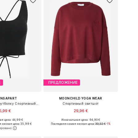
Е
ПРЕДЛОЖЕНИЕ
ANSAPART
MOONCHILD YOGA WEAR
Бюстгальтер под футболку Спортивный топ 'Gianna'
Спортивный свитшот
5,99 €
29,96 €
я цена: 44,99 €
Изначальная цена: 94,90 €
: XS, S, M, L, XL, XXL
Доступные размеры: S, M, L
 низкая цена:
35,99 €
Последняя самая низкая цена:
30,32 €
-1%
ь в корзину
Добавить в корзину