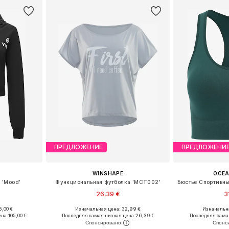
ПРЕДЛОЖЕНИЕ
ПРЕДЛОЖЕНИ
WINSHAPE
OCE
 'Mood'
Функциональная футболка 'MCT002'
26,39 €
3
+
1
5,00 €
Изначальная цена: 32,99 €
Изначальна
, M, L, XL
Доступно множество размеров
Доступные разм
ена:
105,00 €
Последняя самая низкая цена:
26,39 €
Последняя сама
рзину
Добавить в корзину
Добавит