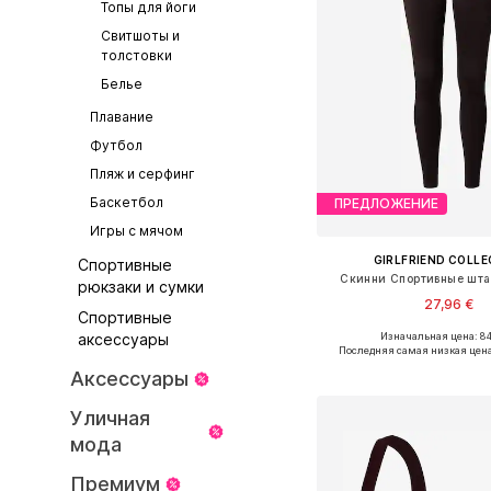
Топы для йоги
Свитшоты и
толстовки
Белье
Плавание
Футбол
Пляж и серфинг
Баскетбол
ПРЕДЛОЖЕНИЕ
Игры с мячом
GIRLFRIEND COLLE
Спортивные
Скинни Спортивные шта
рюкзаки и сумки
27,96 €
Спортивные
Изначальная цена: 84
аксессуары
Доступные размеры: XS,
Последняя самая низкая цен
Добавить в ко
Аксессуары
Уличная
мода
Премиум