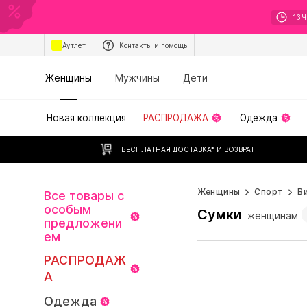
13
Ч
Аутлет
Контакты и помощь
Женщины
Мужчины
Дети
Новая коллекция
РАСПРОДАЖА
Одежда
БЕСПЛАТНАЯ ДОСТАВКА* И ВОЗВРАТ
Женщины
Спорт
В
Все товары с
особым
Сумки
женщинам
предложени
ем
РАСПРОДАЖ
А
Одежда