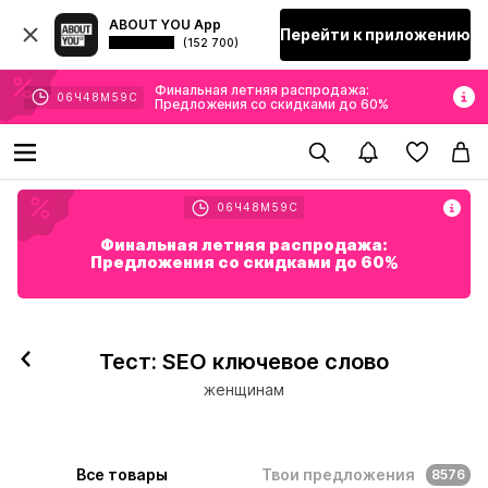
ABOUT YOU App
Перейти к приложению
(152 700)
Финальная летняя распродажа:
06
Ч
48
М
57
С
Предложения со скидками до 60%
06
Ч
48
М
57
С
Финальная летняя распродажа:
Предложения со скидками до 60%
Тест: SEO ключевое слово
женщинам
Все товары
Твои предложения
8576