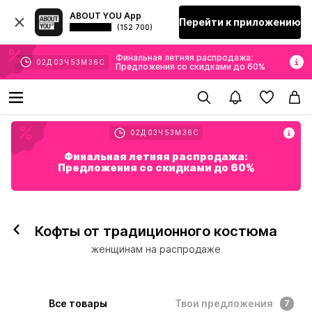
ABOUT YOU App
Перейти к приложению
(152 700)
Финальная летняя распродажа:
02
Д
03
Ч
53
М
34
С
Предложения со скидками до 60%
02
Д
03
Ч
53
М
34
С
Финальная летняя распродажа:
Предложения со скидками до 60%
Кофты от традиционного костюма
женщинам на распродаже
Все товары
Твои предложения
7