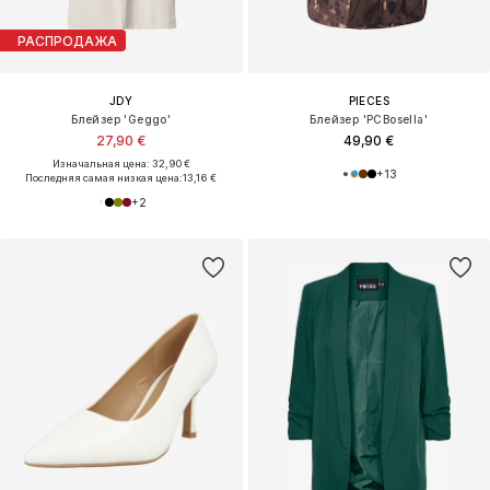
РАСПРОДАЖА
JDY
PIECES
Блейзер 'Geggo'
Блейзер 'PCBosella'
27,90 €
49,90 €
Изначальная цена: 32,90 €
+
13
Последняя самая низкая цена:
13,16 €
+
2