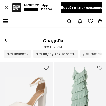
ABOUT YOU App
Перейти к приложению
(152 700)
Свадьба
женщинам
Для невесты
Для подружек невесты
Для гостей с