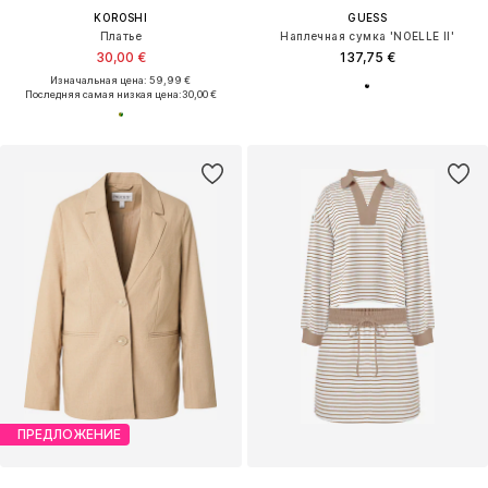
Новинка
ПРЕДЛОЖЕНИЕ
CALVIN KLEIN
FREEQUENT
Ремень
Блейзер 'NANNI'
39,92 €
53,96 €
Последняя самая низкая цена:
49,90 €
-20%