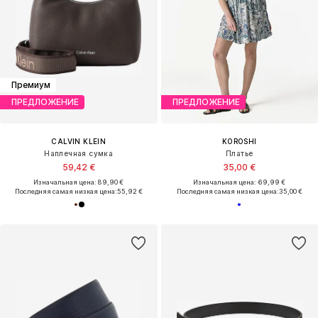
Эксклюзив
ПРЕДЛОЖЕНИЕ
ПРЕДЛОЖЕНИЕ
ABOUT YOU
RIEKER
Шлепанцы 'Aliya'
Обувь на шнуровке
13,16 €
41,93 €
Изначальная цена: 44,90 €
Изначальная цена: 79,95 €
Последняя самая низкая цена:
13,16 €
Последняя самая низкая цена:
47,92 €
-12%