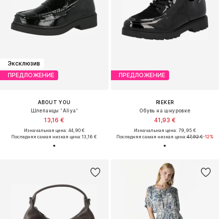
Премиум
РАСПРОДАЖА
ПРЕДЛОЖЕНИЕ
SEIDENSTICKER
KARL LAGERFELD
Блузка
Шлепанцы 'Eleia'
59,90 €
133,92 €
Изначальная цена: 79,90 €
Изначальная цена: 279,00 €
Последняя самая низкая цена:
58,41 €
Последняя самая низкая цена:
150,66 €
-11%