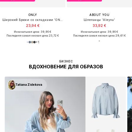
Унисекс
Премиум
ПРЕДЛОЖЕНИЕ
ПРЕДЛОЖЕНИЕ
DR. MARTENS
CALVIN KLEIN
Обувь на шнуровке
Наплечная сумка
130,50 €
111,75 €
Изначальная цена: 185,00 €
Изначальная цена: 149,00 €
Последняя самая низкая цена:
132,00 €
-1%
Последняя самая низкая цена:
103,20 €
БИЗНЕС
ВДОХНОВЕНИЕ ДЛЯ ОБРАЗОВ
Tatiana Zidekova