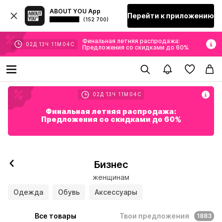
ABOUT YOU App
Перейти к приложению
(152 700)
Финальная летняя распродажа:
02
Д
13
Ч
10
М
59
С
Предложения со скидками до 60%
02
Д
13
Ч
10
М
59
С
Финальная летняя распродажа:
Предложения со скидками до 60%
Бизнес
женщинам
Одежда
Обувь
Аксессуары
Все товары
Твои предложения
1883