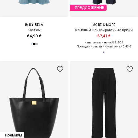
Премиум
Унисекс
ПРЕДЛОЖЕНИЕ
ПРЕДЛОЖЕНИЕ
BOSS
DR. MARTENS
Ремень
Обувь на шнуровке
58,41 €
129,50 €
Изначальная цена: 74,90 €
Изначальная цена: 185,00 €
Последняя самая низкая цена:
51,92 €
Последняя самая низкая цена:
129,50 €