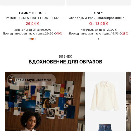
TOMMY HILFIGER
ONLY
Ремень 'ESSENTIAL EFFORTLESS'
Свободный крой Плиссированные брюки 'ONLBerry'
26,94 €
От 13,95 €
Изначальная цена: 59,90 €
Изначальная цена: 27,90 €
Последняя самая низкая цена:
29,95 €
-10%
Последняя самая низкая цена:
19,53 €
-28%
БИЗНЕС
ВДОХНОВЕНИЕ ДЛЯ ОБРАЗОВ
The AY Style Collective