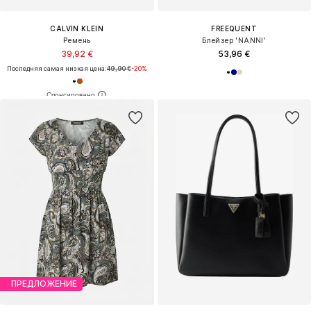
РАСПРОДАЖА
РАСПРОДАЖА
VANZETTI
PIECES
Ремень
Ремень 'Juva'
37,90 €
19,90 €
Изначальная цена: 45,95 €
Изначальная цена: 24,90 €
Последняя самая низкая цена:
30,32 €
Последняя самая низкая цена:
19,71 €
+
4