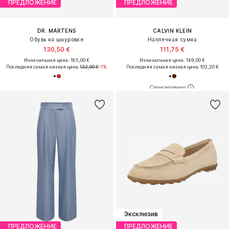
Премиум
ПРЕДЛОЖЕНИЕ
ПРЕДЛОЖЕНИЕ
KARL LAGERFELD
ONLY
Шоппер 'K/FOREVER'
Широкий Брюки со складками 'ONLCECILIA'
299,40 €
9,96 €
Последняя самая низкая цена:
Изначальная цена: 29,90 €
499,00 €
-40%
Последняя самая низкая цена:
9,96 €