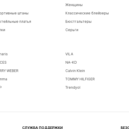
Женщины
ортивные штаны
Классические блейзеры
ктейльные платья
Бюстгальтеры
пки
Серьги
maris
VILA
ECES
NA-KD
RRY WEBER
Calvin Klein
mma
TOMMY HILFIGER
P
Trendyol
СЛУЖБА ПОДДЕРЖКИ
БЕЗ