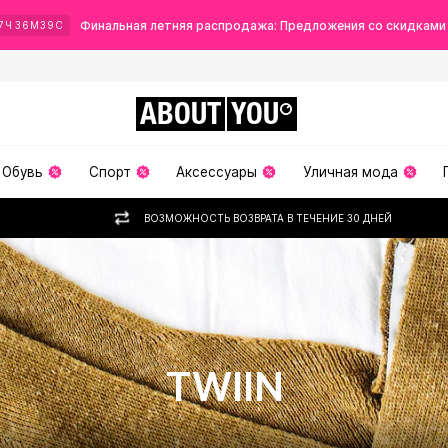
Финальная летняя распродажа: Предложения со скидками
7
Ч
36
М
38
С
ABOUT
YOU
Обувь
Спорт
Аксессуары
Уличная мода
ВОЗМОЖНОСТЬ ВОЗВРАТА В ТЕЧЕНИЕ 30 ДНЕЙ
TWIIN