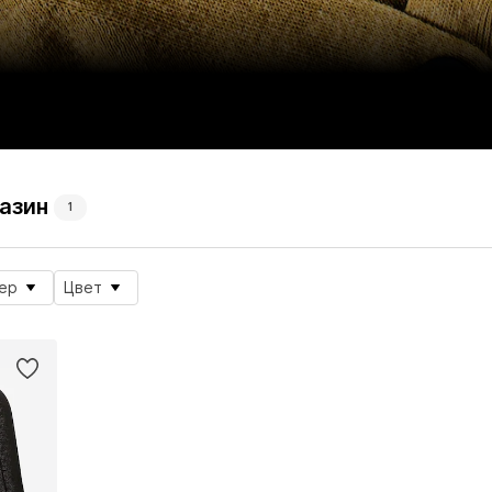
азин
1
ер
Цвет