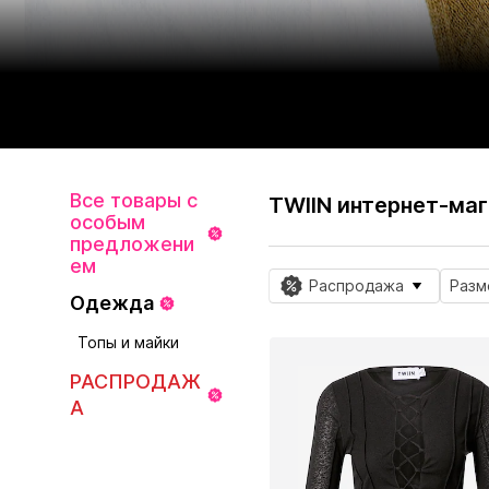
Все товары с
TWIIN интернет-маг
особым
предложени
ем
Распродажа
Разм
Одежда
Топы и майки
РАСПРОДАЖ
А