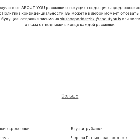
получать от ABOUT YOU рассылки о текущих тенденциях, предложениях
с
Политика конфиденциальности
. Вы можете в любой момент отозвать 
а будущее, отправив письмо на
sluzhbapodderzhki@aboutyou.lv
или восп
отказа от подписки в конце каждой рассылки.
Больше
зкие кроссовки
Блузки-рубашки
жамы
Черная Пятница распродаже