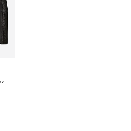
2 €
у