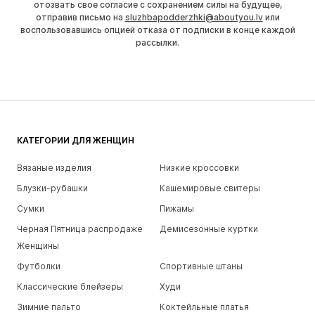
отозвать свое согласие с сохранением силы на будущее,
отправив письмо на
sluzhbapodderzhki@aboutyou.lv
или
воспользовавшись опцией отказа от подписки в конце каждой
рассылки.
КАТЕГОРИИ ДЛЯ ЖЕНЩИН
Вязаные изделия
Низкие кроссовки
Блузки-рубашки
Кашемировые свитеры
Сумки
Пижамы
Черная Пятница распродаже
Демисезонные куртки
Женщины
Футболки
Спортивные штаны
Классические блейзеры
Худи
Зимние пальто
Коктейльные платья