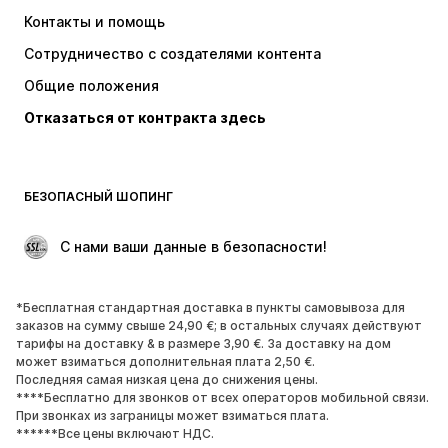
Платья
Джинсы
Контакты и помощь
Топы и майки
Штаны
Сотрудничество с создателями контента
Куртки
Свитеры и вязаные изделия
Общие положения
Белье
Блузки и туники
Отказаться от контракта здесь
Пальто
Юбки
Пляжная одежда
Толстовки
Пиджаки
Комбинезоны
БЕЗОПАСНЫЙ ШОПИНГ
Плюс сайз
Одежда для беременных
Поводы
ЭКСКЛЮЗИВ
 С нами ваши данные в безопасности!
Апсайклинг
*Бесплатная стандартная доставка в пункты самовывоза для
ОБУВЬ
заказов на сумму свыше 24,90 €; в остальных случаях действуют
тарифы на доставку & в размере 3,90 €. За доставку на дом
НОВИНКИ
Модные тенденции
может взиматься дополнительная плата 2,50 €.
Последняя самая низкая цена до снижения цены.
Кроссовки и кеды
Ботинки
****Бесплатно для звонков от всех операторов мобильной связи.
Лодочки и туфли на высоких
Сапоги
При звонках из заграницы может взиматься плата.
******Все цены включают НДС.
каблуках