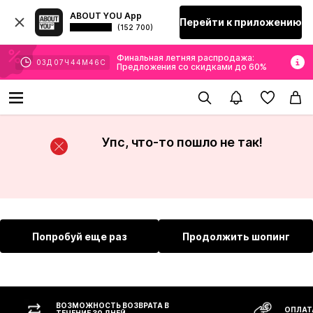
ABOUT YOU App
Перейти к приложению
(152 700)
Финальная летняя распродажа:
03
Д
07
Ч
44
М
46
С
Предложения со скидками до 60%
Упс, что-то пошло не так!
Попробуй еще раз
Продолжить шопинг
ВОЗМОЖНОСТЬ ВОЗВРАТА В
ОПЛАТ