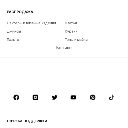
РАСПРОДАЖА
Свитеры и вязаные изделия
Платья
Джинсы
Куртки
Пальто
Топы и майки
Больше
Штаны
Белье
Юбки
Блузки и туники
Толстовки
Пиджаки
Пляжная одежда
Комбинезоны
Плюс сайз
Одежда для беременных
Обувь
Спорт
Аксессуары
Премиум
ОДЕЖДА
СЛУЖБА ПОДДЕРЖКИ
НОВИНКИ
Модные тенденции