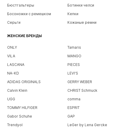
Бюстгальтеры
Ботинки челси
Босоножки с ремешком
Кепки
Серьги
Кожаные ремни
ЖЕНСКИЕ БРЕНДЫ
ONLY
Tamaris
VILA
MANGO
LASCANA
PIECES
NA-KD
LEVI'S
ADIDAS ORIGINALS
GERRY WEBER
Calvin Klein
CHRIST Schmuck
UGG
comma
TOMMY HILFIGER
ESPRIT
Gabor Schuhe
GAP
Trendyol
LeGer by Lena Gercke