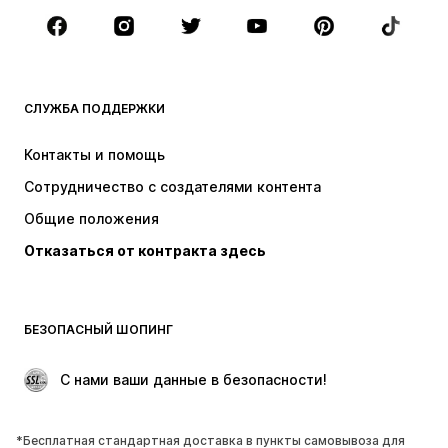
Аксессуары
Премиум
ОДЕЖДА
СЛУЖБА ПОДДЕРЖКИ
НОВИНКИ
Модные тенденции
Платья
Джинсы
Контакты и помощь
Топы и майки
Штаны
Сотрудничество с создателями контента
Куртки
Свитеры и вязаные изделия
Общие положения
Белье
Блузки и туники
Отказаться от контракта здесь
Пальто
Юбки
Пляжная одежда
Толстовки
Пиджаки
Комбинезоны
БЕЗОПАСНЫЙ ШОПИНГ
Плюс сайз
Одежда для беременных
Поводы
ЭКСКЛЮЗИВ
 С нами ваши данные в безопасности!
Апсайклинг
*Бесплатная стандартная доставка в пункты самовывоза для
ОБУВЬ