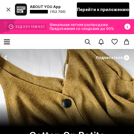
ABOUT YOU App
Перейти к приложению
(152 700)
Финальная летняя распродажа:
02
Д
03
Ч
10
М
42
С
Предложения со скидками до 60%
Подписаться