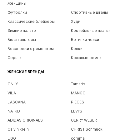
Женщины
Футболки
Спортивные штаны
Классические блейзеры
Худи
Зимние пальто
Коктейльные платья
Бюстгальтеры
Ботинки челси
Босоножки с ремешком
Кепки
Серьги
Кожаные ремни
ЖЕНСКИЕ БРЕНДЫ
ONLY
Tamaris
VILA
MANGO
LASCANA
PIECES
NA-KD
LEVI'S
ADIDAS ORIGINALS
GERRY WEBER
Calvin Klein
CHRIST Schmuck
UGG
comma