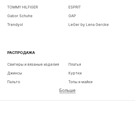
TOMMY HILFIGER
ESPRIT
Gabor Schuhe
GAP
Trendyol
LeGer by Lena Gercke
РАСПРОДАЖА
Свитеры и вязаные изделия
Платья
Джинсы
Куртки
Пальто
Топы и майки
Больше
Штаны
Белье
Юбки
Блузки и туники
Толстовки
Пиджаки
Пляжная одежда
Комбинезоны
Плюс сайз
Одежда для беременных
Обувь
Спорт