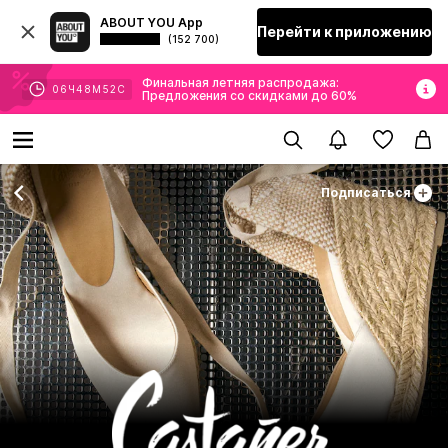
ABOUT YOU App
Перейти к приложению
(152 700)
Финальная летняя распродажа:
06
Ч
48
М
50
С
Предложения со скидками до 60%
Подписаться