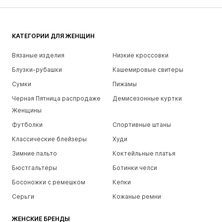
КАТЕГОРИИ ДЛЯ ЖЕНЩИН
Вязаные изделия
Низкие кроссовки
Блузки-рубашки
Кашемировые свитеры
Сумки
Пижамы
Черная Пятница распродаже
Демисезонные куртки
Женщины
Футболки
Спортивные штаны
Классические блейзеры
Худи
Зимние пальто
Коктейльные платья
Бюстгальтеры
Ботинки челси
Босоножки с ремешком
Кепки
Серьги
Кожаные ремни
ЖЕНСКИЕ БРЕНДЫ