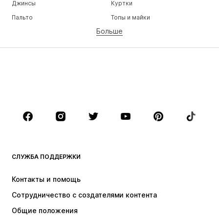
Джинсы
Куртки
Пальто
Топы и майки
Больше
Штаны
Белье
Юбки
Блузки и туники
Толстовки
Пиджаки
Пляжная одежда
Комбинезоны
Плюс сайз
Одежда для беременных
Обувь
Спорт
Аксессуары
Премиум
ОДЕЖДА
СЛУЖБА ПОДДЕРЖКИ
НОВИНКИ
Модные тенденции
Платья
Джинсы
Контакты и помощь
Топы и майки
Штаны
Сотрудничество с создателями контента
Куртки
Свитеры и вязаные изделия
Общие положения
Белье
Блузки и туники