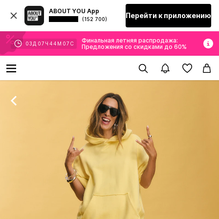
ABOUT YOU App
Перейти к приложению
(152 700)
Финальная летняя распродажа:
03
Д
07
Ч
44
М
06
С
Предложения со скидками до 60%