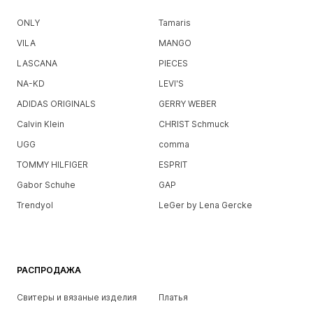
ONLY
Tamaris
VILA
MANGO
LASCANA
PIECES
NA-KD
LEVI'S
ADIDAS ORIGINALS
GERRY WEBER
Calvin Klein
CHRIST Schmuck
UGG
comma
TOMMY HILFIGER
ESPRIT
Gabor Schuhe
GAP
Trendyol
LeGer by Lena Gercke
РАСПРОДАЖА
Свитеры и вязаные изделия
Платья