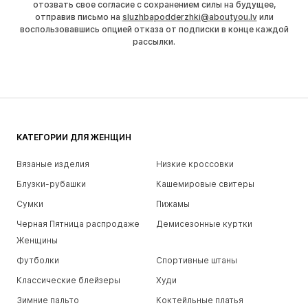
отозвать свое согласие с сохранением силы на будущее,
отправив письмо на
sluzhbapodderzhki@aboutyou.lv
или
воспользовавшись опцией отказа от подписки в конце каждой
рассылки.
КАТЕГОРИИ ДЛЯ ЖЕНЩИН
Вязаные изделия
Низкие кроссовки
Блузки-рубашки
Кашемировые свитеры
Сумки
Пижамы
Черная Пятница распродаже
Демисезонные куртки
Женщины
Футболки
Спортивные штаны
Классические блейзеры
Худи
Зимние пальто
Коктейльные платья