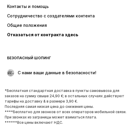
Платья
Джинсы
Контакты и помощь
Топы и майки
Штаны
Сотрудничество с создателями контента
Куртки
Свитеры и вязаные изделия
Общие положения
Белье
Блузки и туники
Отказаться от контракта здесь
Пальто
Юбки
Пляжная одежда
Толстовки
Пиджаки
Комбинезоны
БЕЗОПАСНЫЙ ШОПИНГ
Плюс сайз
Одежда для беременных
Поводы
ЭКСКЛЮЗИВ
 С нами ваши данные в безопасности!
Апсайклинг
*Бесплатная стандартная доставка в пункты самовывоза для
ОБУВЬ
заказов на сумму свыше 24,90 €; в остальных случаях действуют
тарифы на доставку & в размере 3,90 €.
НОВИНКИ
Модные тенденции
Последняя самая низкая цена до снижения цены.
****Бесплатно для звонков от всех операторов мобильной связи.
Кроссовки и кеды
Ботинки
При звонках из заграницы может взиматься плата.
Лодочки и туфли на высоких
Сапоги
******Все цены включают НДС.
каблуках