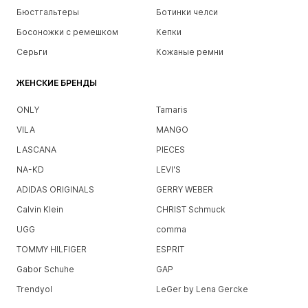
Бюстгальтеры
Ботинки челси
Босоножки с ремешком
Кепки
Серьги
Кожаные ремни
ЖЕНСКИЕ БРЕНДЫ
ONLY
Tamaris
VILA
MANGO
LASCANA
PIECES
NA-KD
LEVI'S
ADIDAS ORIGINALS
GERRY WEBER
Calvin Klein
CHRIST Schmuck
UGG
comma
TOMMY HILFIGER
ESPRIT
Gabor Schuhe
GAP
Trendyol
LeGer by Lena Gercke