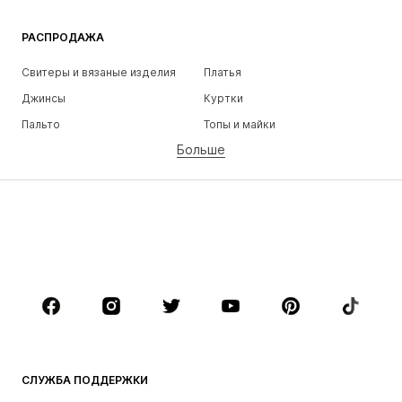
РАСПРОДАЖА
Свитеры и вязаные изделия
Платья
Джинсы
Куртки
Пальто
Топы и майки
Больше
Штаны
Белье
Юбки
Блузки и туники
Толстовки
Пиджаки
Пляжная одежда
Комбинезоны
Плюс сайз
Одежда для беременных
Обувь
Спорт
Аксессуары
Премиум
ОДЕЖДА
СЛУЖБА ПОДДЕРЖКИ
НОВИНКИ
Модные тенденции