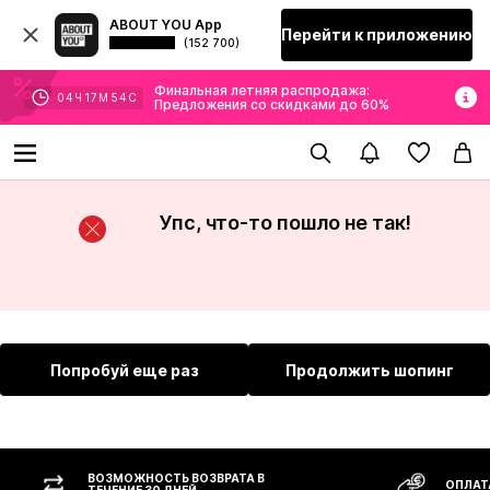
ABOUT YOU App
Перейти к приложению
(152 700)
Финальная летняя распродажа:
04
Ч
17
М
54
С
Предложения со скидками до 60%
Упс, что-то пошло не так!
Попробуй еще раз
Продолжить шопинг
ВОЗМОЖНОСТЬ ВОЗВРАТА В
ОПЛАТ