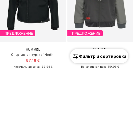
ПРЕДЛОЖЕНИЕ
ПРЕДЛОЖЕНИЕ
HUMMEL
HUMMEL
Спортивная куртка 'North'
Спортивная куртка 'Pro'
Фильтр и сортировка
97,46 €
44,96 €
Изначальная цена: 129,95 €
Изначальная цена: 59,95 €
Последняя самая низкая цена:
97,46 €
Последняя самая низкая цена:
44,96 €