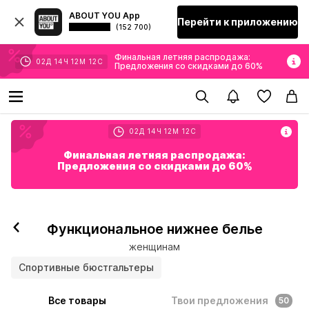
ABOUT YOU App
Перейти к приложению
(152 700)
Финальная летняя распродажа:
02
Д
14
Ч
12
М
11
С
Предложения со скидками до 60%
02
Д
14
Ч
12
М
11
С
Финальная летняя распродажа:
Предложения со скидками до 60%
Функциональное нижнее белье
женщинам
Спортивные бюстгальтеры
Все товары
Твои предложения
50