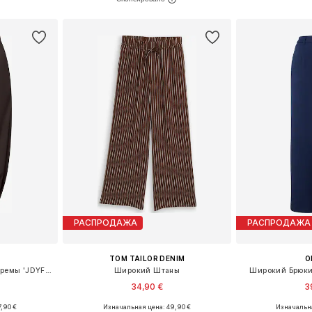
рзину
Добавить в корзину
Добавит
РАСПРОДАЖА
РАСПРОДАЖА
TOM TAILOR DENIM
O
Свободный крой Штаны-гаремы 'JDYFrankie'
Широкий Штаны
Широкий Брюки 
34,90 €
3
,90 €
Изначальная цена: 49,90 €
Изначальна
Доступные размеры: XS x 32, S x 32, M x 32, L x 32
Доступные размеры: 34, 36, 38, 40
Доступные размеры: