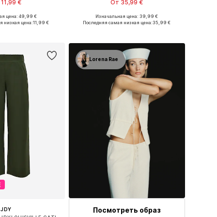
11,99 €
От 35,99 €
+
2
я цена: 49,99 €
Изначальная цена: 39,99 €
ы: 36, 38, 40, 42, 44
Доступно множество размеров
я низкая цена:
11,99 €
Последняя самая низкая цена:
35,99 €
ь в корзину
Добавить в корзину
Lorena Rae
Е
Посмотреть образ
JDY