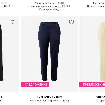
9,99 €
Изначальная цена: 69,90 €
Изначальна
размеров
Доступные размеры: 34 x Обычный, 38 x Обычный, 40 x Обычный, 42 x Обычный
Доступно мн
ена:
16,79 €
Последняя самая низкая цена:
26,35 €
Последняя сама
рзину
Добавить в корзину
Добавит
ПРЕДЛОЖЕНИЕ
ПРЕДЛОЖЕНИ
CS
TOM TAILOR DENIM
URBAN
ны
Конический (Tapered) Штаны
Широ