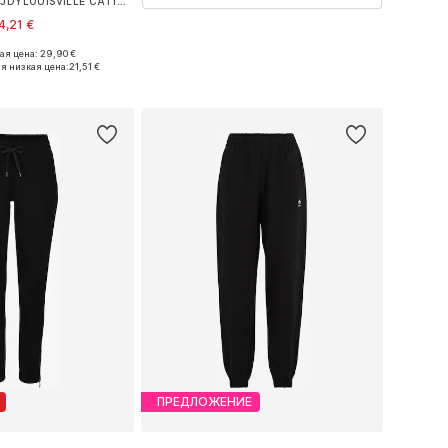
Широкий Штаны 'JDYLOUISVILLE CATIA'
4,21 €
+
21
я цена: 29,90 €
ожество размеров
я низкая цена:
21,51 €
ь в корзину
ПРЕДЛОЖЕНИЕ