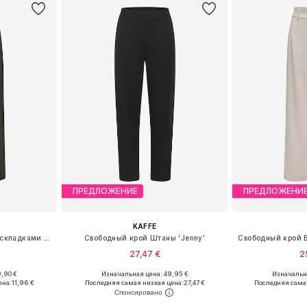
ПРЕДЛОЖЕНИЕ
ПРЕДЛОЖЕНИ
KAFFE
Свободный крой Брюки со складками 'JDYGeggo'
Свободный крой Штаны 'Jenny'
27,47 €
2
,90 €
Изначальная цена: 49,95 €
Изначальна
Доступные размеры: 36 x 32, 38 x 32, 40 x 32, 42 x 32
Доступные размеры: 34, 36, 38, 40, 42, 44
ена:
11,96 €
Последняя самая низкая цена:
27,47 €
Последняя сама
рзину
Добавить в корзину
Добавит