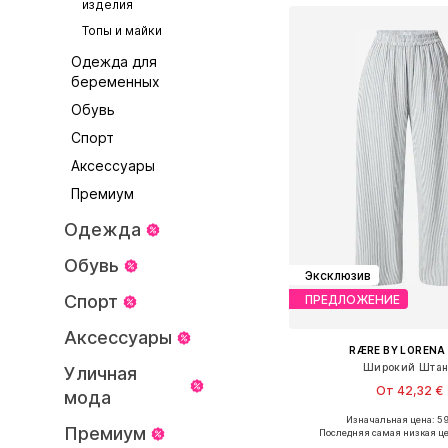
изделия
Топы и майки
Одежда для
беременных
Обувь
Спорт
Аксессуары
Премиум
Одежда
Обувь
Эксклюзив
Спорт
ПРЕДЛОЖЕНИЕ
Аксессуары
RÆRE BY LORENA
Широкий Шта
Уличная
От 42,32 €
мода
Изначальная цена: 59
Доступно множество 
Премиум
Последняя самая низкая це