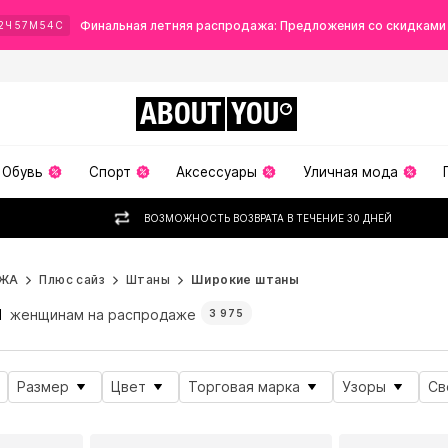
Финальная летняя распродажа: Предложения со скидками
2
Ч
57
М
52
С
ABOUT
YOU
Обувь
Спорт
Аксессуары
Уличная мода
ВОЗМОЖНОСТЬ ВОЗВРАТА В ТЕЧЕНИЕ 30 ДНЕЙ
ЖА
Плюс сайз
Штаны
Широкие штаны
ы
женщинам на распродаже
3 975
Размер
Цвет
Торговая марка
Узоры
Св