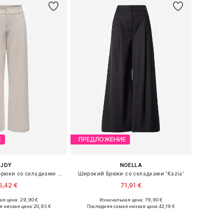
Е
ПРЕДЛОЖЕНИЕ
JDY
NOELLA
Свободный крой Брюки со складками 'JDYGEGGO'
Широкий Брюки со складками 'Kazia'
5,42 €
71,91 €
+
6
я цена: 29,90 €
Изначальная цена: 79,90 €
Доступные размеры: 34 x 32, 36 x 32, 38 x 32, 40 x 32, 42 x 32
Доступные размеры: 36, 38, 40, 42
я низкая цена:
20,93 €
Последняя самая низкая цена:
42,19 €
ь в корзину
Добавить в корзину