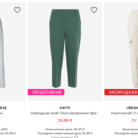
ПРЕДЛОЖЕНИЕ
РАСПРОДАЖА
 RAE
KAFFE
URBAN
ны
Свободный крой Плиссированные брюки 'KA Sakura'
Конический (Ta
24,98 €
От 
+
11
,90 €
Изначальная цена: 49,95 €
Изначальна
размеров
Доступные размеры: 34, 36, 38, 40, 42, 44
Доступные размеры:
на:
39,68 €
Последняя самая низкая цена:
24,98 €
Последняя сама