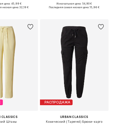
я цена: 45,99 €
Изначальная цена: 54,90 €
ожество размеров
Доступные размеры: 34, 36, 38, 42, 44
я низкая цена:
32,19 €
Последняя самая низкая цена:
15,96 €
ь в корзину
Добавить в корзину
Е
РАСПРОДАЖА
 CLASSICS
URBAN CLASSICS
кий Штаны
Конический (Tapered) Брюки-карго