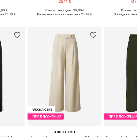
25,11 €
От 
+
1
,99 €
Изначальная цена: 39,90 €
Изначальна
38, 40, 40, 42
Доступные размеры: 34, 36, 38, 40
Доступные размер
ена:
28,79 €
Последняя самая низкая цена:
23,92 €
Последняя сама
рзину
Добавить в корзину
Добавит
Эксклюзив
ПРЕДЛОЖЕНИЕ
ПРЕДЛОЖЕНИ
ABOUT YOU