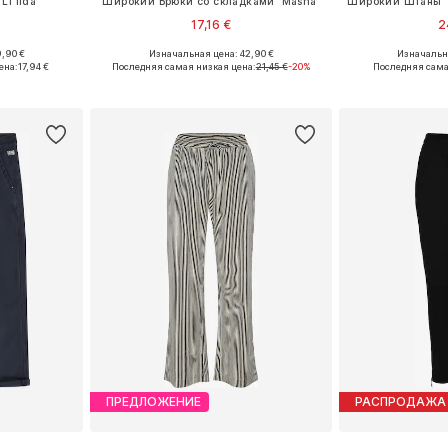
LTilda'
Широкий Брюки со складками 'Masha'
17,16 €
2
,90 €
Изначальная цена: 42,90 €
Изначальна
Доступные размеры: 36 x 32, 38 x 32, 40 x 32, 42 x 32
Доступные размеры: 34, 36, 40, 42, 44
Доступно мн
ена:
17,94 €
Последняя самая низкая цена:
21,45 €
-20%
Последняя сама
рзину
Добавить в корзину
Добавит
ПРЕДЛОЖЕНИЕ
РАСПРОДАЖА