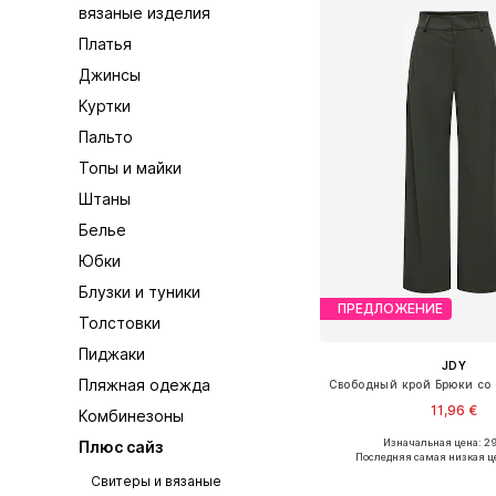
вязаные изделия
Платья
Джинсы
Куртки
Пальто
Топы и майки
Штаны
Белье
Юбки
Блузки и туники
ПРЕДЛОЖЕНИЕ
Толстовки
Пиджаки
JDY
Пляжная одежда
11,96 €
Комбинезоны
+
6
Изначальная цена: 29
Плюс сайз
Последняя самая низкая ц
Добавить в ко
Свитеры и вязаные