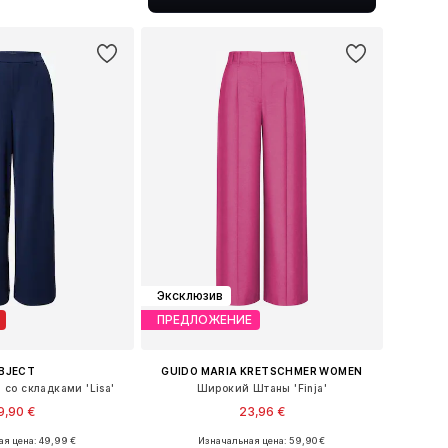
ь в корзину
Эксклюзив
ПРЕДЛОЖЕНИЕ
BJECT
GUIDO MARIA KRETSCHMER WOMEN
со складками 'Lisa'
Широкий Штаны 'Finja'
9,90 €
23,96 €
+
20
я цена: 49,99 €
Изначальная цена: 59,90 €
 34, 36, 38, 40, 42, 44
Доступные размеры: 34, 36, 38, 40