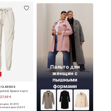
Пальто для
женщин с
пышными
формами
 CLASSICS
pered) Брюки-карго
27,49 €
я цена: 45,99 €
 36, 38, 40, 42, 44, 50
я низкая цена:
24,83 €