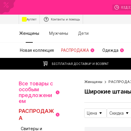
02
Д
2
Аутлет
Контакты и помощь
Женщины
Мужчины
Дети
Новая коллекция
РАСПРОДАЖА
Одежда
БЕСПЛАТНАЯ ДОСТАВКА* И ВОЗВРАТ
Женщины
РАСПРОДА
Все товары с
особым
Широкие штан
предложени
ем
РАСПРОДАЖ
Цена
Скидка
А
Свитеры и