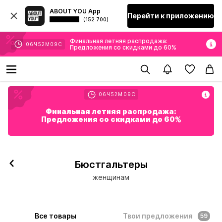
ABOUT YOU App
Перейти к приложению
(152 700)
Финальная летняя распродажа:
06
Ч
52
М
07
С
Предложения со скидками до 60%
06
Ч
52
М
07
С
Финальная летняя распродажа:
Предложения со скидками до 60%
Бюстгальтеры
женщинам
Все товары
Твои предложения
59