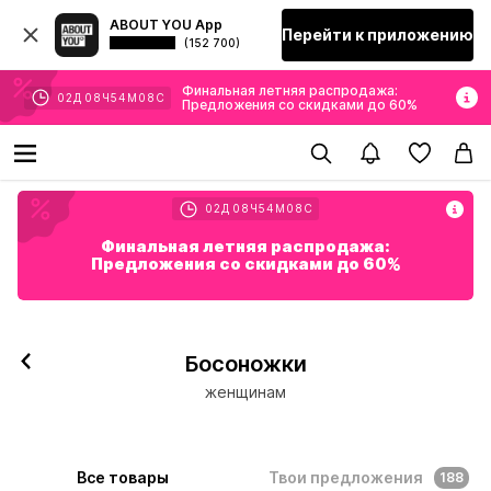
ABOUT YOU App
Перейти к приложению
(152 700)
Финальная летняя распродажа:
02
Д
08
Ч
54
М
05
С
Предложения со скидками до 60%
02
Д
08
Ч
54
М
05
С
Финальная летняя распродажа:
Предложения со скидками до 60%
Босоножки
женщинам
Все товары
Твои предложения
188