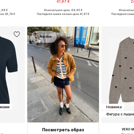
41,97 €
2
9,99 €
Изначальная цена: 69,95 €
Изначальна
размеров
Доступные размеры: XXL, XXXL-4XL, 5XL-6XL, 7XL
ена:
28,79 €
Последняя самая низкая цена:
41,97 €
Последняя сама
рзину
Добавить в корзину
Добавит
Nardos
рмами
Новинка
Фигура с пыш
Посмотреть образ
VERO 