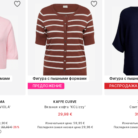
рмами
Фигура с пышными формами
Фигура с пыш
ПРЕДЛОЖЕНИЕ
РАСПРОДАЖА
OMA
KAFFE CURVE
VIOLA'
Вязаная кофта 'KCLizzy'
Свит
29,98 €
3
,90 €
Изначальная цена: 59,95 €
Изначальна
Доступные размеры: XL-XXL, XXXL-4XL, 5XL-6XL
Доступные размеры: XXL, XXXL-4XL, 5XL-6XL
:
22,32 €
-28%
Последняя самая низкая цена:
29,98 €
Последняя самая
рзину
Добавить в корзину
Добавит