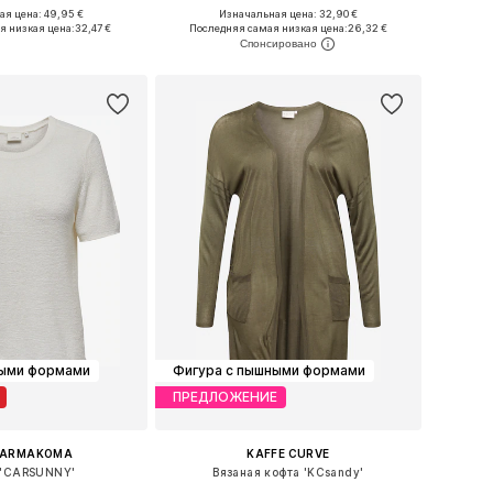
я цена: 49,95 €
Изначальная цена: 32,90 €
Доступные размеры: XXL, XXXL-4XL, 5XL-6XL, 7XL
Доступные размеры: XL-XXL, XXXL-4XL, 5XL-6XL, 7XL
я низкая цена:
32,47 €
Последняя самая низкая цена:
26,32 €
ь в корзину
Добавить в корзину
ными формами
Фигура с пышными формами
ПРЕДЛОЖЕНИЕ
CARMAKOMA
KAFFE CURVE
 'CARSUNNY'
Вязаная кофта 'KCsandy'