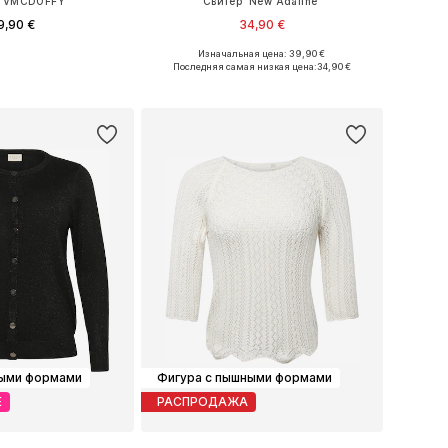
 'VMCDOFFY'
Свитер 'New Adaline'
9,90 €
34,90 €
+
1
Изначальная цена: 39,90 €
Доступные размеры: XL-XXL, XXXL-4XL, 4XL-5XL, 6XL-7XL
Доступные размеры: XXL, 4XL, 6XL, 7XL
Последняя самая низкая цена:
34,90 €
ь в корзину
Добавить в корзину
ными формами
Фигура с пышными формами
Е
РАСПРОДАЖА