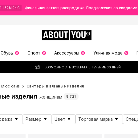
Финальная летняя распродажа: Предложения со скидками
1
Ч
32
М
02
С
ABOUT
YOU
Обувь
Спорт
Аксессуары
Уличная мода
ВОЗМОЖНОСТЬ ВОЗВРАТА В ТЕЧЕНИЕ 30 ДНЕЙ
Плюс сайз
Свитеры и вязаные изделия
ные изделия
женщинам
8 721
одажа
Размер
Цвет
Торговая марка
Спец