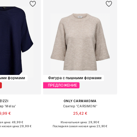
ными формами
Фигура с пышными формами
ПРЕДЛОЖЕНИЕ
ZIZZI
ONLY CARMAKOMA
ер 'Melsa'
Свитер 'CARSIMONI'
9,99 €
25,42 €
я цена: 49,99 €
Изначальная цена: 29,90 €
Доступные размеры: XL-XXL, XXXL-4XL, 5XL-6XL, 7XL-8XL
Доступные размеры: XXL, 4XL, 6XL, 7XL
 низкая цена:
29,99 €
Последняя самая низкая цена:
23,90 €
ь в корзину
Добавить в корзину