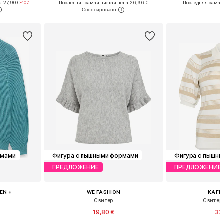
а:
27,90 €
-10%
Последняя самая низкая цена:
26,96 €
Последняя сама
рзину
Добавить в корзину
Добавит
рмами
Фигура с пышными формами
Фигура с пыш
ПРЕДЛОЖЕНИЕ
ПРЕДЛОЖЕНИ
EN +
WE FASHION
KAF
Свитер
Свите
19,80 €
3