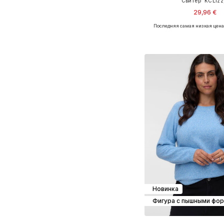
Свитер 'KCLizz
29,96 €
Последняя самая низкая цена
+
4
Добавить в ко
Новинка
Фигура с пышными фо