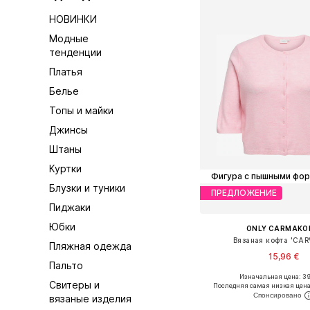
НОВИНКИ
Модные
тенденции
Платья
Белье
Топы и майки
Джинсы
Штаны
Куртки
Фигура с пышными фо
Блузки и туники
ПРЕДЛОЖЕНИЕ
Пиджаки
Юбки
ONLY CARMAK
Вязаная кофта 'CAR
Пляжная одежда
15,96 €
Пальто
Изначальная цена: 39
Свитеры и
Последняя самая низкая цена
вязаные изделия
Добавить в ко