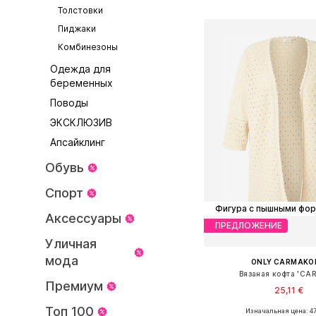
Добавить в ко
Толстовки
Пиджаки
Комбинезоны
Одежда для
беременных
Поводы
ЭКСКЛЮЗИВ
Апсайклинг
Обувь
Спорт
Фигура с пышными фо
Аксессуары
ПРЕДЛОЖЕНИЕ
Уличная
мода
ONLY CARMAK
Вязаная кофта 'CA
Премиум
25,11 €
Топ 100
Изначальная цена: 47