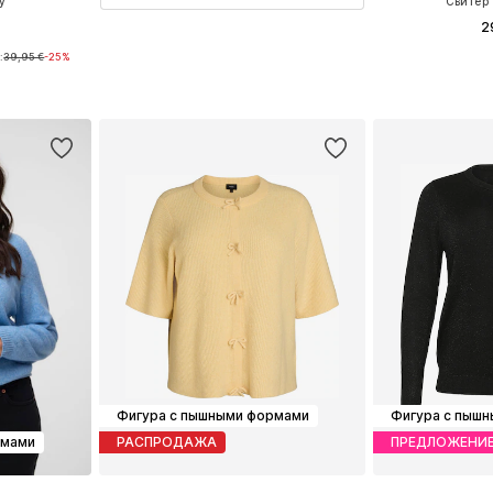
y'
Свитер
2
:
39,95 €
-25%
Доступные размеры: XXL, XXXL-4XL, 5XL-6XL
рзину
Добавит
Фигура с пышными формами
Фигура с пыш
рмами
РАСПРОДАЖА
ПРЕДЛОЖЕНИ