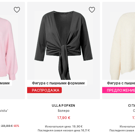
рмами
Фигура с пышными формами
Фигура с пыш
РАСПРОДАЖА
ПРЕДЛОЖЕНИ
ULLA POPKEN
CIT
ista'
Болеро
С
17,90 €
1
:
39,99 €
-40%
Изначальная цена: 19,90 €
Изначальна
размеров
Доступно множество размеров
Доступные разме
Последняя самая низкая цена:
16,11 €
Последняя самая 