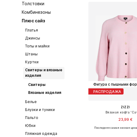
Толстовки
Комбинезоны
Плюс сайз
Платья
Джинсы
Топы и майки
Штаны
Куртки
Свитеры и вязаные
изделия
Фигура с пышными фо
Свитеры
РАСПРОДАЖА
Вязаные изделия
Белье
ZIZZI
Блузки и туники
Вязаная кофта 'Cav
Пальто
23,99 €
Юбки
Последняя самая низкая цена
Доступно множество 
Пляжная одежда