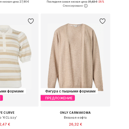
я низкая цена:
27,90 €
Последняя самая низкая цена:
31,43 €
-28%
ь в корзину
Добавить в корзину
ными формами
Фигура с пышными формами
Е
ПРЕДЛОЖЕНИЕ
FE CURVE
ONLY CARMAKOMA
р 'KCLizzy'
Вязаная кофта
2,47 €
26,32 €