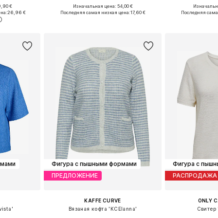
,90 €
Изначальная цена: 54,00 €
Изначальна
, 5XL, 6XL
Доступные размеры: XXL, XXXL, 5XL
на:
26,96 €
Последняя самая низкая цена:
17,60 €
Последняя сама
рзину
Добавить в корзину
Добавит
рмами
Фигура с пышными формами
Фигура с пыш
ПРЕДЛОЖЕНИЕ
РАСПРОДАЖА
KAFFE CURVE
ONLY 
ista'
Вязаная кофта 'KCElanna'
Свитер