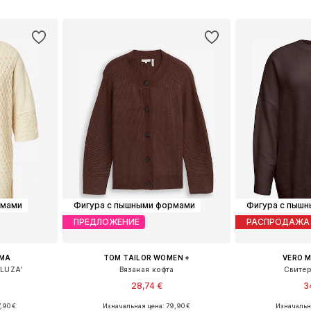
рзину
Добавить в корзину
Добавит
рмами
Фигура с пышными формами
Фигура с пыш
ПРЕДЛОЖЕНИЕ
РАСПРОДАЖА
OMA
TOM TAILOR WOMEN +
VERO 
RLUZA'
Вязаная кофта
Свитер
28,74 €
3
,90 €
Изначальная цена: 79,90 €
Изначальна
Доступные размеры: XL-XXL, XXXL-4XL, 5XL-6XL
Доступные размеры: XXL, XXXL, 7XL