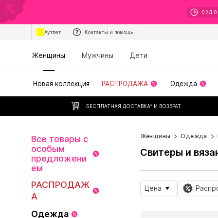
02
Д
0
Аутлет
Контакты и помощь
Женщины
Мужчины
Дети
Новая коллекция
РАСПРОДАЖА
Одежда
БЕСПЛАТНАЯ ДОСТАВКА* И ВОЗВРАТ
Женщины
Одежда
Все товары с
особым
Свитеры и вяза
предложени
ем
РАСПРОДАЖ
Цена
Распр
А
Одежда