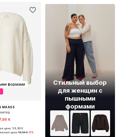
Стильный выбор
ными формами
для женщин с
Е
пышными
формами
A MAASS
витер
7,96 €
я цена: 59,90 €
ры: XXL-XXXL, 4XL-5XL
низкая цена:
19,16 €
-6%