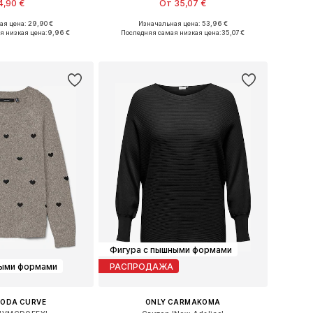
4,90 €
От 35,07 €
я цена: 29,90 €
Изначальная цена: 53,96 €
Доступные размеры: XL-XXL, XXXL-4XL, 5XL-6XL, 7XL
Доступные размеры: XL-XXL, XXXL-4XL
я низкая цена:
9,96 €
Последняя самая низкая цена:
35,07 €
ь в корзину
Добавить в корзину
Фигура с пышными формами
ными формами
РАСПРОДАЖА
MODA CURVE
ONLY CARMAKOMA