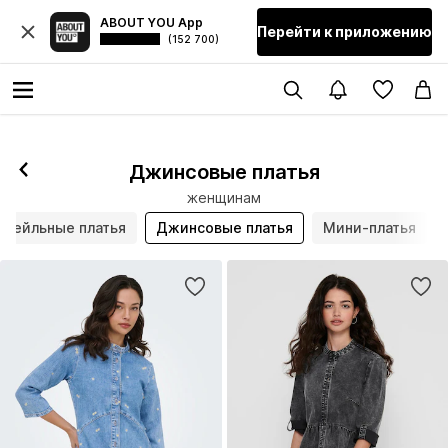
ABOUT YOU App
Перейти к приложению
(152 700)
Джинсовые платья
женщинам
ктейльные платья
Джинсовые платья
Мини-платья