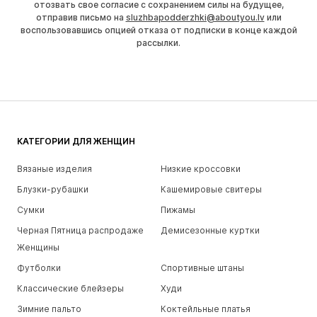
отозвать свое согласие с сохранением силы на будущее,
отправив письмо на
sluzhbapodderzhki@aboutyou.lv
или
воспользовавшись опцией отказа от подписки в конце каждой
рассылки.
КАТЕГОРИИ ДЛЯ ЖЕНЩИН
Вязаные изделия
Низкие кроссовки
Блузки-рубашки
Кашемировые свитеры
Сумки
Пижамы
Черная Пятница распродаже
Демисезонные куртки
Женщины
Футболки
Спортивные штаны
Классические блейзеры
Худи
Зимние пальто
Коктейльные платья