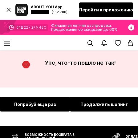
ABOUT YOU App
Перейти к приложению
(152 700)
Финальная летняя распродажа:
01
Д
22
Ч
27
М
45
С
Предложения со скидками до 60%
Упс, что-то пошло не так!
Попробуй еще раз
Продолжить шопинг
ВОЗМОЖНОСТЬ ВОЗВРАТА В
ОПЛАТ