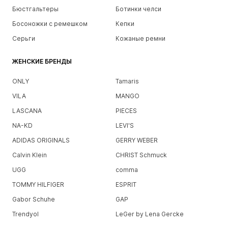
Бюстгальтеры
Ботинки челси
Босоножки с ремешком
Кепки
Серьги
Кожаные ремни
ЖЕНСКИЕ БРЕНДЫ
ONLY
Tamaris
VILA
MANGO
LASCANA
PIECES
NA-KD
LEVI'S
ADIDAS ORIGINALS
GERRY WEBER
Calvin Klein
CHRIST Schmuck
UGG
comma
TOMMY HILFIGER
ESPRIT
Gabor Schuhe
GAP
Trendyol
LeGer by Lena Gercke