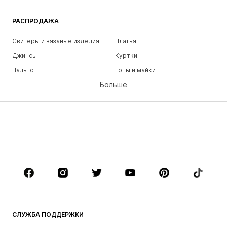
РАСПРОДАЖА
Свитеры и вязаные изделия
Платья
Джинсы
Куртки
Пальто
Топы и майки
Больше
Штаны
Белье
Юбки
Блузки и туники
Толстовки
Пиджаки
Пляжная одежда
Комбинезоны
Плюс сайз
Одежда для беременных
Обувь
Спорт
Аксессуары
Премиум
ОДЕЖДА
СЛУЖБА ПОДДЕРЖКИ
НОВИНКИ
Модные тенденции