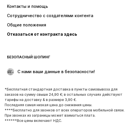
Платья
Джинсы
Контакты и помощь
Топы и майки
Штаны
Сотрудничество с создателями контента
Куртки
Свитеры и вязаные изделия
Общие положения
Белье
Блузки и туники
Отказаться от контракта здесь
Пальто
Юбки
Пляжная одежда
Толстовки
Пиджаки
Комбинезоны
БЕЗОПАСНЫЙ ШОПИНГ
Плюс сайз
Одежда для беременных
Поводы
ЭКСКЛЮЗИВ
 С нами ваши данные в безопасности!
Апсайклинг
*Бесплатная стандартная доставка в пункты самовывоза для
ОБУВЬ
заказов на сумму свыше 24,90 €; в остальных случаях действуют
тарифы на доставку & в размере 3,90 €.
НОВИНКИ
Модные тенденции
Последняя самая низкая цена до снижения цены.
****Бесплатно для звонков от всех операторов мобильной связи.
Кроссовки и кеды
Ботинки
При звонках из заграницы может взиматься плата.
Лодочки и туфли на высоких
Сапоги
******Все цены включают НДС.
каблуках