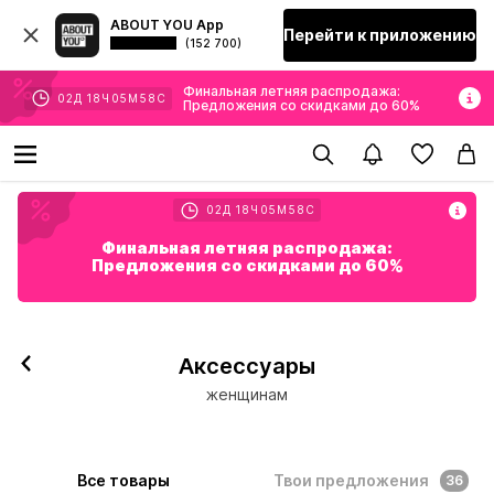
ABOUT YOU App
Перейти к приложению
(152 700)
Финальная летняя распродажа:
02
Д
18
Ч
05
М
57
С
Предложения со скидками до 60%
02
Д
18
Ч
05
М
57
С
Финальная летняя распродажа:
Предложения со скидками до 60%
Аксессуары
женщинам
Все товары
Твои предложения
36