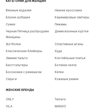
КАТЕГОРИИ ДЛЯ ЖЕНЩИН
Вязаные изделия
Низкие кроссовки
Блузки-рубашки
Кашемировые свитеры
Сумки
Пижамы
Черная Пятница распродаже
Демисезонные куртки
Женщины
Футболки
Спортивные штаны
Классические блейзеры
Худи
Зимние пальто
Коктейльные платья
Бюстгальтеры
Ботинки челси
Босоножки с ремешком
Кепки
Серьги
Кожаные ремни
ЖЕНСКИЕ БРЕНДЫ
ONLY
Tamaris
VILA
MANGO