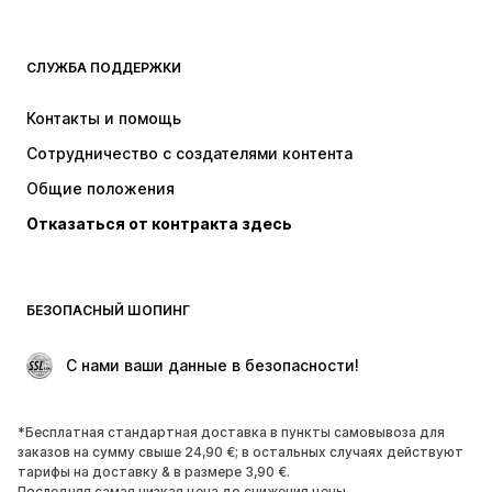
ОДЕЖДА
СЛУЖБА ПОДДЕРЖКИ
НОВИНКИ
Модные тенденции
Платья
Джинсы
Контакты и помощь
Топы и майки
Штаны
Сотрудничество с создателями контента
Куртки
Свитеры и вязаные изделия
Общие положения
Белье
Блузки и туники
Отказаться от контракта здесь
Пальто
Юбки
Пляжная одежда
Толстовки
Пиджаки
Комбинезоны
БЕЗОПАСНЫЙ ШОПИНГ
Плюс сайз
Одежда для беременных
Поводы
ЭКСКЛЮЗИВ
 С нами ваши данные в безопасности!
Апсайклинг
*Бесплатная стандартная доставка в пункты самовывоза для
ОБУВЬ
заказов на сумму свыше 24,90 €; в остальных случаях действуют
тарифы на доставку & в размере 3,90 €.
НОВИНКИ
Модные тенденции
Последняя самая низкая цена до снижения цены.