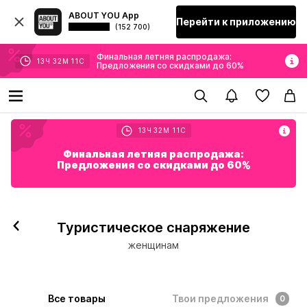
ABOUT YOU App
Перейти к приложению
(152 700)
Финальная летняя распродажа:
13
Ч
32
М
11
С
Предложения со скидками до 60%
13
Ч
32
М
11
С
Финальная летняя распродажа:
Предложения со скидками до 60%
Туристическое снаряжение
женщинам
Все товары
Твои предложения
0