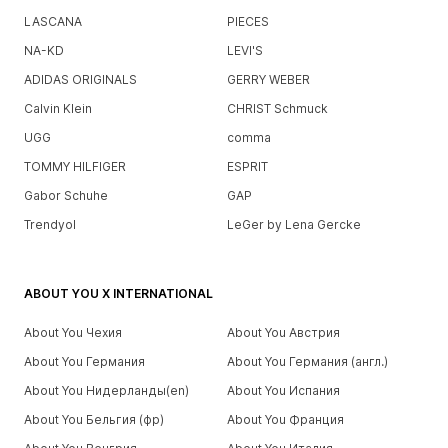
LASCANA
PIECES
NA-KD
LEVI'S
ADIDAS ORIGINALS
GERRY WEBER
Calvin Klein
CHRIST Schmuck
UGG
comma
TOMMY HILFIGER
ESPRIT
Gabor Schuhe
GAP
Trendyol
LeGer by Lena Gercke
ABOUT YOU X INTERNATIONAL
About You Чехия
About You Австрия
About You Германия
About You Германия (англ.)
About You Нидерланды(en)
About You Испания
About You Бельгия (фр)
About You Франция