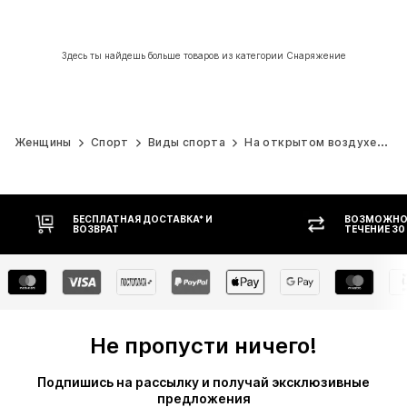
Здесь ты найдешь больше товаров из категории Снаряжение
Женщины
Спорт
Виды спорта
На открытом воздухе
С
БЕСПЛАТНАЯ ДОСТАВКА* И
ВОЗМОЖНОС
ВОЗВРАТ
ТЕЧЕНИЕ 30
Не пропусти ничего!
Подпишись на рассылку и получай эксклюзивные
предложения