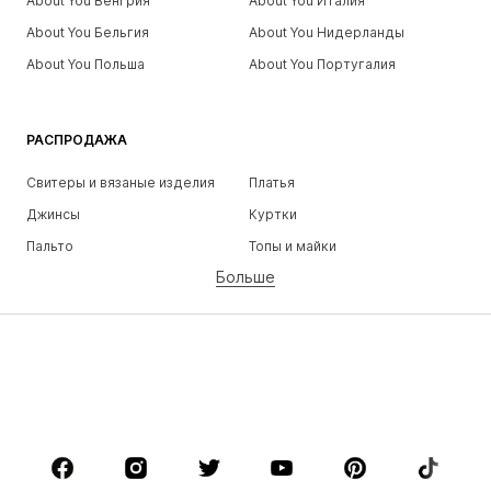
About You Венгрия
About You Италия
About You Бельгия
About You Нидерланды
About You Польша
About You Португалия
РАСПРОДАЖА
Свитеры и вязаные изделия
Платья
Джинсы
Куртки
Пальто
Топы и майки
Больше
Штаны
Белье
Юбки
Блузки и туники
Толстовки
Пиджаки
Пляжная одежда
Комбинезоны
Плюс сайз
Одежда для беременных
Обувь
Спорт
Аксессуары
Премиум