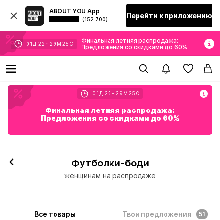
ABOUT YOU App
Перейти к приложению
(152 700)
Финальная летняя распродажа:
01
Д
22
Ч
29
М
23
С
Предложения со скидками до 60%
01
Д
22
Ч
29
М
23
С
Финальная летняя распродажа:
Предложения со скидками до 60%
Футболки-боди
женщинам на распродаже
Все товары
Твои предложения
51