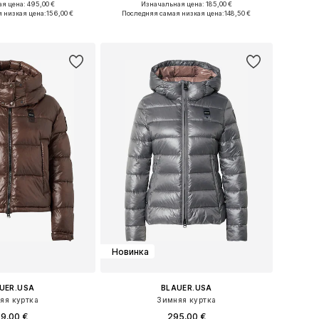
я цена: 495,00 €
Изначальная цена: 185,00 €
размеры: S-M, M
Доступные размеры: XXS, XS, S, M, L, XL
 низкая цена:
156,00 €
Последняя самая низкая цена:
148,50 €
ь в корзину
Добавить в корзину
Новинка
UER.USA
BLAUER.USA
яя куртка
Зимняя куртка
9,00 €
295,00 €