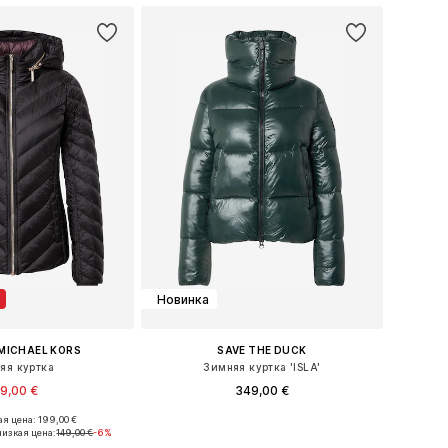
Новинка
MICHAEL KORS
SAVE THE DUCK
яя куртка
Зимняя куртка 'ISLA'
9,00 €
349,00 €
+
3
я цена: 199,00 €
ры: XXS, XS, S, M, XL
Доступные размеры: S, M, L, XL, XXL, XXXL
изкая цена:
149,00 €
-6%