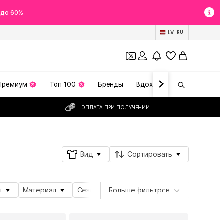
 до 60%
LV
RU
Премиум
Топ 100
Бренды
Вдохновение
ОПЛАТА ПРИ ПОЛУЧЕНИИ
Вид
Сортировать
ы
Материал
Сезон
Больше фильтров
Свойства продукта