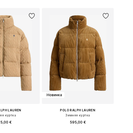
ь в корзину
Добавить в корзину
Новинка
ALPH LAUREN
POLO RALPH LAUREN
яя куртка
Зимняя куртка
5,00 €
595,00 €
еры: XS, S, M, L, XL
Доступные размеры: XS, S, M, L, XL