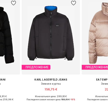
ПРЕДЛОЖЕНИЕ
ПРЕДЛОЖЕНИ
MANI
KARL LAGERFELD JEANS
EA7 EMP
а
Зимняя куртка
Зимн
156,75 €
22
4,95 €
Изначальная цена: 299,00 €
Изначальна
 S, M, L
Доступные размеры: S, M, L, XL
Доступные разме
на:
259,96 €
Последняя самая низкая цена:
188,10 €
-16%
Последняя самая 
рзину
Добавить в корзину
Добавит