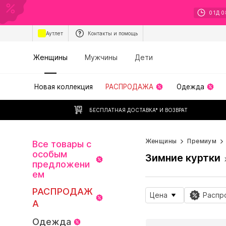
01
Д
0
Аутлет
Контакты и помощь
Женщины
Мужчины
Дети
Новая коллекция
РАСПРОДАЖА
Одежда
БЕСПЛАТНАЯ ДОСТАВКА* И ВОЗВРАТ
Женщины
Премиум
Все товары с
особым
Зимние куртки
предложени
ем
РАСПРОДАЖ
Цена
Распр
А
Одежда