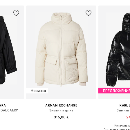
рзину
Добавить в корзину
Добавит
Новинка
ПРЕДЛОЖЕНИ
ARA
ARMANI EXCHANGE
KARL 
WKDALCAMO'
Зимняя куртка
Зимняя 
315,00 €
24
Изначальна
, M, L, XL
Доступные размеры: XS, S, M, L, XL
Доступные разм
Последняя самая н