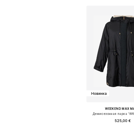
Добавить в ко
Новинка
WEEKEND MAX M
Демисезонная парка '
525,00 €
Доступные размеры: XS, S