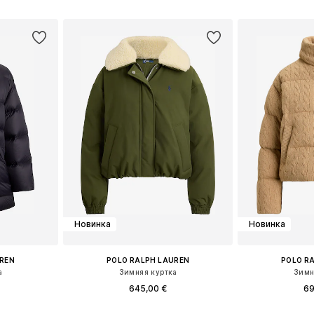
рзину
Добавить в корзину
Добавит
Новинка
Новинка
UREN
POLO RALPH LAUREN
POLO R
а
Зимняя куртка
Зимн
645,00 €
69
, M, L, XL
Доступные размеры: XS, S, M, L, XL
Доступные разм