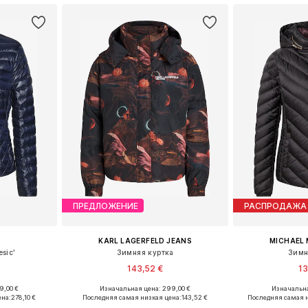
ПРЕДЛОЖЕНИЕ
РАСПРОДАЖА
KARL LAGERFELD JEANS
MICHAEL 
sic'
Зимняя куртка
Зимн
143,52 €
13
9,00 €
Изначальная цена: 299,00 €
Изначальна
, M, L, XL
Доступные размеры: S, M, L, XL
Доступные разме
ена:
278,10 €
Последняя самая низкая цена:
143,52 €
Последняя самая н