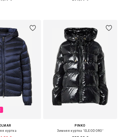
еры: XS, S, M, L, XL
Доступные размеры: XS, S, M, L, XL
ь в корзину
Добавить в корзину
Е
OLMAR
PINKO
яя куртка
Зимняя куртка 'ELEODORO'