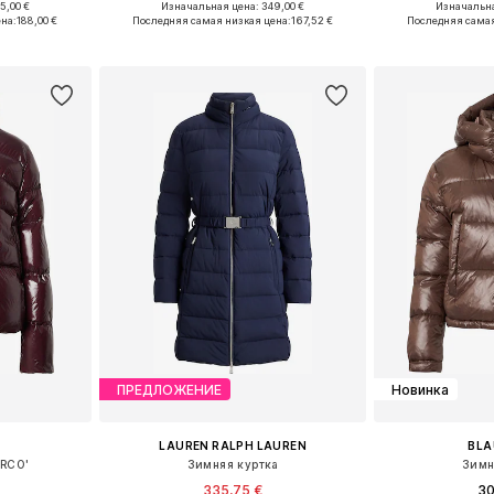
5,00 €
Изначальная цена: 349,00 €
Изначальна
 L, XL, XXL
Доступные размеры: XS, S, M, L, XL, XXL
Доступные 
на:
188,00 €
Последняя самая низкая цена:
167,52 €
Последняя самая
рзину
Добавить в корзину
Добавит
ПРЕДЛОЖЕНИЕ
Новинка
LAUREN RALPH LAUREN
BLA
IRCO'
Зимняя куртка
Зимн
335,75 €
30