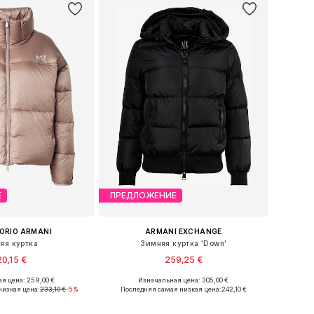
Е
ПРЕДЛОЖЕНИЕ
ORIO ARMANI
ARMANI EXCHANGE
яя куртка
Зимняя куртка 'Down'
0,15 €
259,25 €
я цена: 259,00 €
Изначальная цена: 305,00 €
ры: S, M, L, XL, XXL
Доступные размеры: XS, S, M, L, XL
низкая цена:
233,10 €
-5%
Последняя самая низкая цена:
242,10 €
ь в корзину
Добавить в корзину