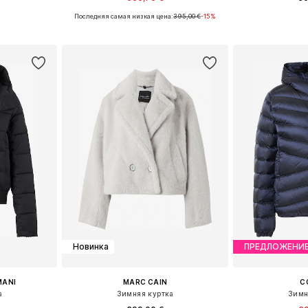
Последняя самая низкая цена:
395,00 €
-15%
 S, M, L
Доступные размеры: XS, S, M, L, XL
Доступные разм
рзину
Добавить в корзину
Добавит
Новинка
ПРЕДЛОЖЕНИ
MANI
MARC CAIN
C
а
Зимняя куртка
Зимн