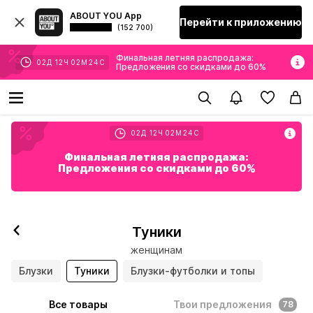
ABOUT YOU App
Перейти к приложению
(152 700)
Финальная летняя распродажа:
02
Д
12
Ч
02
М
22
С
Предложения со скидками до 60%
02
Д
12
Ч
02
М
22
С
Финальная летняя распродажа:
Предложения со скидками до 60%
Туники
женщинам
Блузки
Туники
Блузки-футболки и топы
Все товары
Твои предложения
78