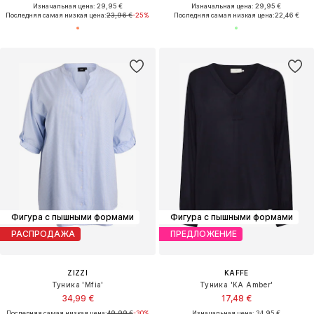
Изначальная цена: 29,95 €
Изначальная цена: 29,95 €
Последняя самая низкая цена:
23,96 €
-25%
Последняя самая низкая цена:
22,46 €
Фигура с пышными формами
Фигура с пышными формами
РАСПРОДАЖА
ПРЕДЛОЖЕНИЕ
ZIZZI
KAFFE
Туника 'Mfia'
Туника 'KA Amber'
34,99 €
17,48 €
Последняя самая низкая цена:
49,99 €
-30%
Изначальная цена: 34,95 €