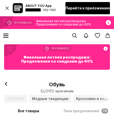
ABOUT YOU App
Перейти к приложению
(152 700)
Финальная летняя распродажа:
19
Ч
07
М
59
С
Предложения со скидками до 60%
19
Ч
07
М
59
С
Финальная летняя распродажа:
Предложения со скидками до 60%
Обувь
(LLOYD) мужчинам
НОВИНКИ
Модные тенденции
Кроссовки и кеды
Все товары
Твои предложения
70