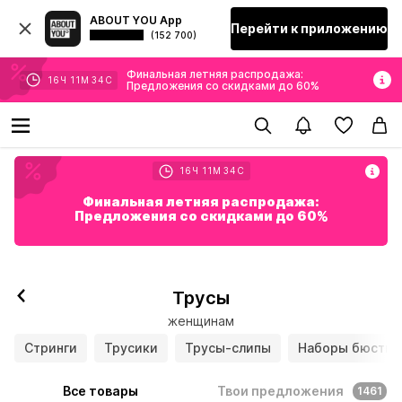
ABOUT YOU App
Перейти к приложению
(152 700)
Финальная летняя распродажа:
16
Ч
11
М
32
С
Предложения со скидками до 60%
16
Ч
11
М
32
С
Финальная летняя распродажа:
Предложения со скидками до 60%
Трусы
женщинам
Стринги
Трусики
Трусы-слипы
Наборы бюстга
Все товары
Твои предложения
1461