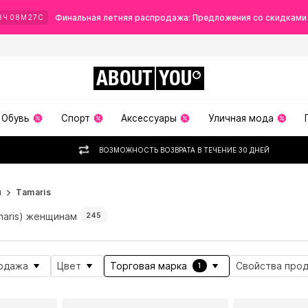
Финальная летняя распродажа: Предложения со скидками
3
Ч
08
М
26
С
ABOUT
YOU
Обувь
Спорт
Аксессуары
Уличная мода
ВОЗМОЖНОСТЬ ВОЗВРАТА В ТЕЧЕНИЕ 30 ДНЕЙ
ы
Tamaris
maris) женщинам
245
одажа
Цвет
Торговая марка
Свойства прод
1