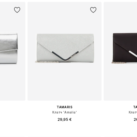
TAMARIS
T
'
Клатч 'Amalia'
Клат
29,95 €
2
+
1
ne Size
Доступные размеры: One Size
Доступные р