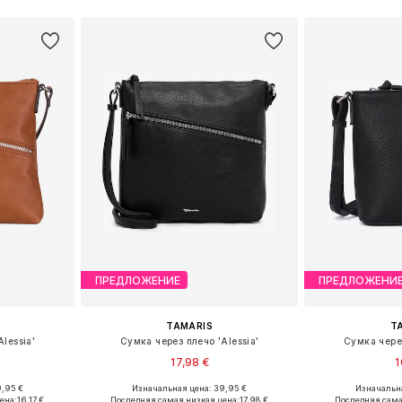
ПРЕДЛОЖЕНИЕ
ПРЕДЛОЖЕНИ
TAMARIS
T
lessia'
Сумка через плечо 'Alessia'
Сумка через
17,98 €
1
+
1
9,95 €
Изначальная цена: 39,95 €
Изначальна
ne Size
Доступные размеры: One Size
Доступные р
ена:
16,17 €
Последняя самая низкая цена:
17,98 €
Последняя сама