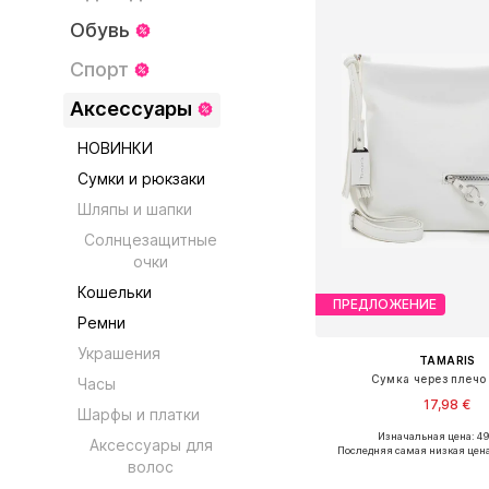
Обувь
Спорт
Аксессуары
НОВИНКИ
Сумки и рюкзаки
Шляпы и шапки
Солнцезащитные
очки
Кошельки
ПРЕДЛОЖЕНИЕ
Ремни
Украшения
TAMARIS
Сумка через плечо 
Часы
17,98 €
Шарфы и платки
Изначальная цена: 49
Аксессуары для
Доступные размеры: O
Последняя самая низкая цен
волос
Добавить в ко