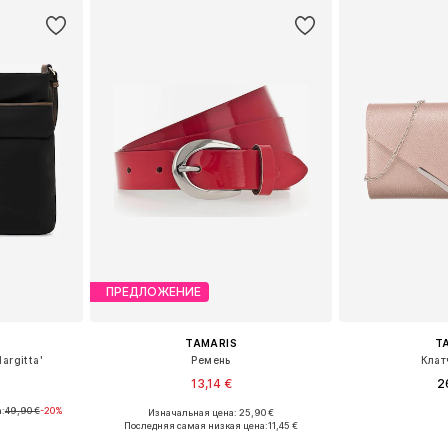
рзину
Добавить в корзину
Добавит
ПРЕДЛОЖЕНИЕ
TAMARIS
T
argitta'
Ремень
Клат
13,14 €
2
:
49,90 €
-20%
Изначальная цена: 25,90 €
ne Size
Доступные размеры: 75, 80, 85, 90, 95
Доступные р
Последняя самая низкая цена:
11,45 €
рзину
Добавить в корзину
Добавит