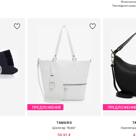
Изначальн
ne Size
Доступные размеры: One Size
Доступно мн
Последняя самая
рзину
Добавить в корзину
Добавит
ПРЕДЛОЖЕНИЕ
ПРЕДЛОЖЕНИ
TAMARIS
T
Шоппер 'Nele'
Наплечна
56,91 €
4