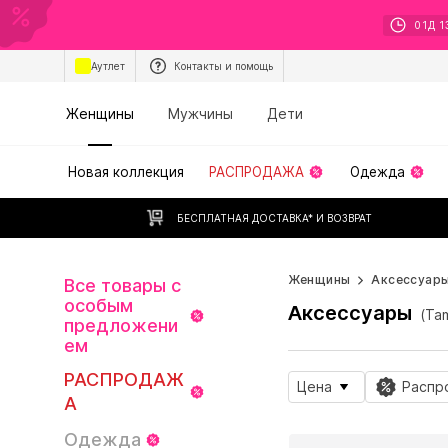
01
Д
1
Аутлет
Контакты и помощь
Женщины
Мужчины
Дети
Новая коллекция
РАСПРОДАЖА
Одежда
БЕСПЛАТНАЯ ДОСТАВКА* И ВОЗВРАТ
Женщины
Аксессуар
Все товары с
особым
Аксессуары
(Ta
предложени
ем
РАСПРОДАЖ
Цена
Распр
А
Одежда