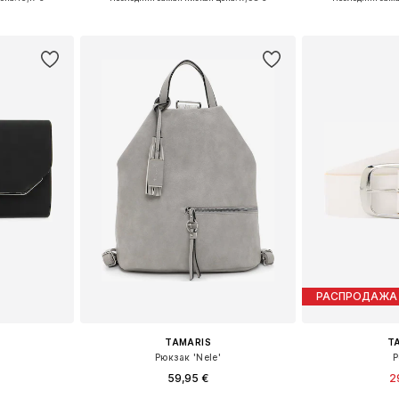
рзину
Добавить в корзину
Добавит
РАСПРОДАЖА
TAMARIS
T
'
Рюкзак 'Nele'
Р
59,95 €
2