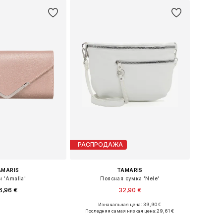
ь в корзину
РАСПРОДАЖА
AMARIS
TAMARIS
ч 'Amalia'
Поясная сумка 'Nele'
6,96 €
32,90 €
+
1
Изначальная цена: 39,90 €
азмеры: One Size
Доступные размеры: One Size
Последняя самая низкая цена:
29,61 €
ь в корзину
Добавить в корзину