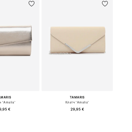
AMARIS
TAMARIS
ч 'Amalia'
Клатч 'Amalia'
9,95 €
29,95 €
+
1
азмеры: One Size
Доступные размеры: One Size
ь в корзину
Добавить в корзину