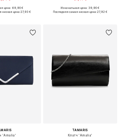
+
2
я цена: 69,90 €
Изначальная цена: 39,90 €
азмеры: One Size
Доступно множество размеров
я низкая цена:
27,93 €
Последняя самая низкая цена:
27,92 €
ь в корзину
Добавить в корзину
AMARIS
TAMARIS
ч 'Amalia'
Клатч 'Amalia'