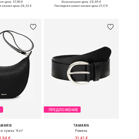
+
2
+
2
ая цена: 37,90 €
Изначальная цена: 29,95 €
ожество размеров
Доступно множество размеров
 низкая цена:
26,32 €
Последняя самая низкая цена:
21,17 €
ь в корзину
Добавить в корзину
Е
ПРЕДЛОЖЕНИЕ
AMARIS
TAMARIS
я сумка 'Kiri'
Ремень
1,94 €
31,41 €