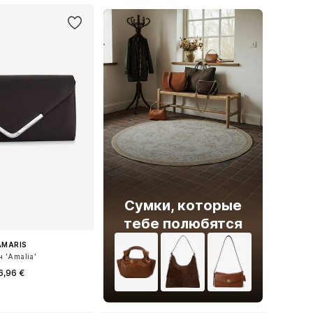
Сумки, которые
тебе полюбятся
AMARIS
ч 'Amalia'
6,96 €
азмеры: One Size