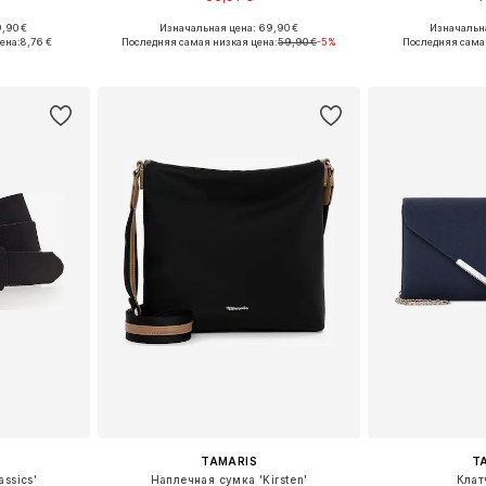
+
1
,90 €
Изначальная цена: 69,90 €
Изначальна
, 90, 95, 100
Доступные размеры: One Size
Доступные р
ена:
8,76 €
Последняя самая низкая цена:
59,90 €
-5%
Последняя сама
рзину
Добавить в корзину
Добавит
TAMARIS
T
assics'
Наплечная сумка 'Kirsten'
Клат