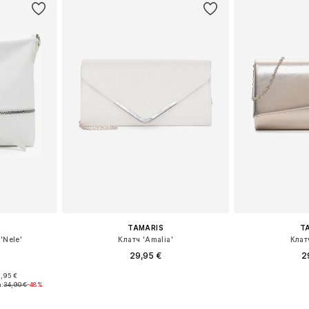
TAMARIS
T
'Nele'
Клатч 'Amalia'
Клат
29,95 €
2
+
1
,95 €
ne Size
Доступные размеры: One Size
Доступные р
а:
34,90 €
-48%
рзину
Добавить в корзину
Добавит