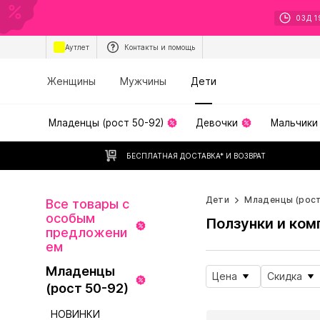
03
Д
1
Аутлет
Контакты и помощь
Женщины
Мужчины
Дети
Младенцы (рост 50-92)
Девочки
Мальчики
БЕСПЛАТНАЯ ДОСТАВКА* И ВОЗВРАТ
Дети
Младенцы (рост
Все товары с
особым
Ползунки и ком
предложени
ем
Младенцы
Цена
Скидка
(рост 50-92)
НОВИНКИ