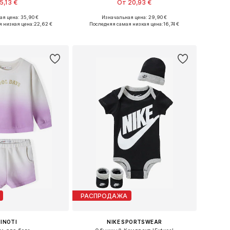
5,13 €
От 20,93 €
я цена: 35,90 €
Изначальная цена: 29,90 €
 размеры: 80-86
Доступные размеры: 80-86, 92-96, 110-116
 низкая цена:
22,62 €
Последняя самая низкая цена:
16,74 €
ь в корзину
Добавить в корзину
РАСПРОДАЖА
INOTI
NIKE SPORTSWEAR