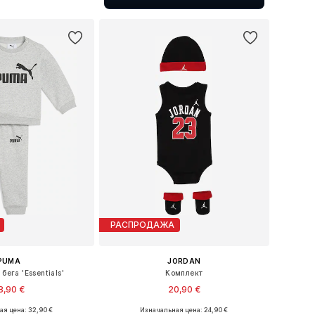
ь в корзину
РАСПРОДАЖА
PUMA
JORDAN
бега 'Essentials'
Комплект
8,90 €
20,90 €
я цена: 32,90 €
Изначальная цена: 24,90 €
ожество размеров
Доступные размеры: 44-68, 68-80