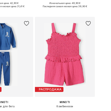
+
2
я цена: 42,90 €
Изначальная цена: 49,90 €
Доступные размеры: 44-56, 68-80, 80-86, 86-92
Доступные размеры: 62, 68, 74, 80, 86, 104
я низкая цена:
31,41 €
Последняя самая низкая цена:
39,90 €
ь в корзину
Добавить в корзину
РАСПРОДАЖА
INOTI
MINOTI
м для бега
Комбинезон