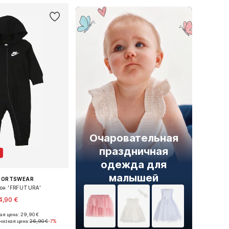
Очаровательная
праздничная
одежда для
малышей
SPORTSWEAR
он 'FRFUTURA'
4,90 €
я цена: 29,90 €
ы: 50-56, 56-62, 62-68
низкая цена:
26,90 €
-7%