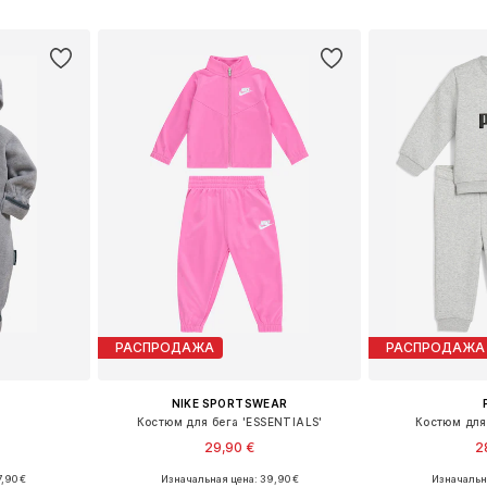
рзину
Добавить в корзину
Добавит
РАСПРОДАЖА
РАСПРОДАЖА
NIKE SPORTSWEAR
Костюм для бега 'ESSENTIALS'
Костюм для 
29,90 €
2
,90 €
Изначальная цена: 39,90 €
Изначальна
, 80, 86, 92
Доступные размеры: 74-80, 80-86
Доступно мн