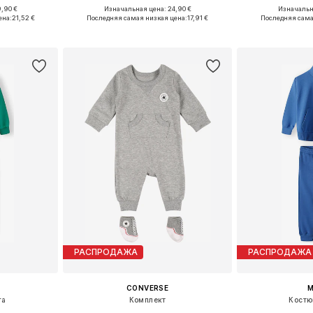
,90 €
Изначальная цена: 24,90 €
Изначальна
74, 80, 86
Доступно множество размеров
ена:
21,52 €
Последняя самая низкая цена:
17,91 €
Последняя сама
рзину
Добавить в корзину
Добавит
РАСПРОДАЖА
РАСПРОДАЖА
CONVERSE
M
га
Комплект
Костю