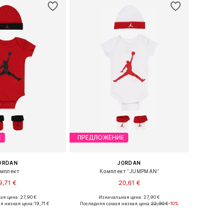
Е
ПРЕДЛОЖЕНИЕ
ORDAN
JORDAN
мплект
Комплект 'JUMPMAN'
9,71 €
20,61 €
ая цена: 27,90 €
Изначальная цена: 27,90 €
меры: 44-68, 68-80
Доступные размеры: 44-68, 68-80
я низкая цена:
19,71 €
Последняя самая низкая цена:
22,90 €
-10%
ь в корзину
Добавить в корзину