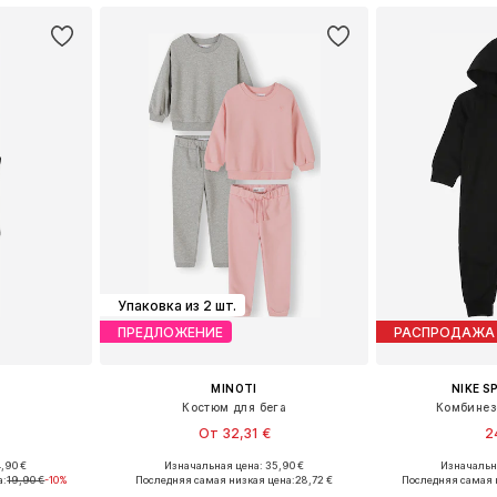
Упаковка из 2 шт.
ПРЕДЛОЖЕНИЕ
РАСПРОДАЖА
MINOTI
NIKE 
Костюм для бега
Комбинез
От 32,31 €
2
,90 €
Изначальная цена: 35,90 €
Изначальна
68, 68-80
Доступно множество размеров
Доступные размер
а:
19,90 €
-10%
Последняя самая низкая цена:
28,72 €
Последняя самая 