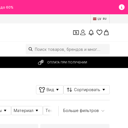
 до 60%
LV
RU
ОПЛАТА ПРИ ПОЛУЧЕНИИ
Вид
Сортировать
ы
Материал
Тема
Больше фильтров
Свойства продукта
Под