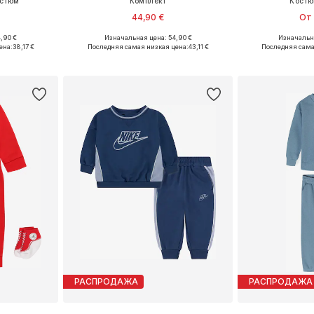
остюм
Комплект
Костю
44,90 €
От 
,90 €
Изначальная цена: 54,90 €
Изначальна
размеров
Доступные размеры: 74-80, 80-86, 86-92
Доступно мн
ена:
38,17 €
Последняя самая низкая цена:
43,11 €
Последняя сама
рзину
Добавить в корзину
Добавит
РАСПРОДАЖА
РАСПРОДАЖА