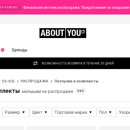
Финальная летняя распродажа: Предложения со скидками
9
Ч
45
М
36
С
ABOUT
YOU
Бренды
ВОЗМОЖНОСТЬ ВОЗВРАТА В ТЕЧЕНИЕ 30 ДНЕЙ
 50-92)
РАСПРОДАЖА
Ползунки и комплекты
плекты
малышам на распродаже
984
Размер
Цвет
Торговая марка
Пол
Узор