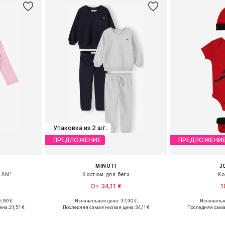
Упаковка из 2 шт.
ПРЕДЛОЖЕНИЕ
ПРЕДЛОЖЕНИ
MINOTI
J
MAN'
Костюм для бега
Ко
От 34,11 €
1
,90 €
Изначальная цена: 37,90 €
Изначальн
68, 68-80
Доступно множество размеров
Доступные раз
ена:
21,51 €
Последняя самая низкая цена:
34,11 €
Последняя сама
рзину
Добавить в корзину
Добавит