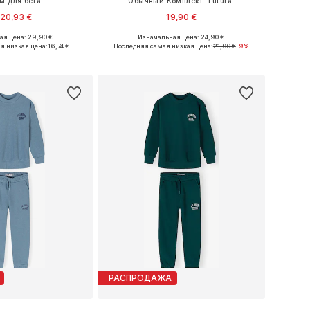
м для бега
Обычный Комплект 'Futura'
20,93 €
19,90 €
я цена: 29,90 €
Изначальная цена: 24,90 €
ожество размеров
Доступные размеры: 50-68, 68-80
я низкая цена:
16,74 €
Последняя самая низкая цена:
21,90 €
-9%
ь в корзину
Добавить в корзину
РАСПРОДАЖА