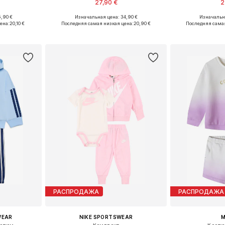
27,90 €
2
+
1
,90 €
Изначальная цена: 34,90 €
Изначальна
86-92, 98-104
Доступные размеры: 44-56, 62, 68, 74
Доступные
ена:
20,10 €
Последняя самая низкая цена:
20,90 €
Последняя самая
рзину
Добавить в корзину
Добавит
РАСПРОДАЖА
РАСПРОДАЖА
WEAR
NIKE SPORTSWEAR
M