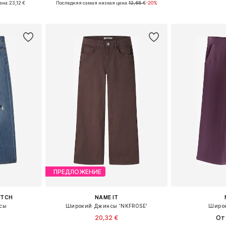
ена:
23,12 €
Последняя самая низкая цена:
12,68 €
-20%
рзину
Добавить в корзину
Добавит
ПРЕДЛОЖЕНИЕ
ITCH
NAME IT
сы
Широкий Джинсы 'NKFROSE'
Широ
20,32 €
От 