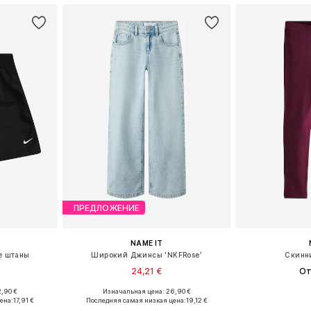
ПРЕДЛОЖЕНИЕ
NAME IT
е штаны
Широкий Джинсы 'NKFRose'
Скинн
24,21 €
От
+
3
,90 €
Изначальная цена: 26,90 €
размеров
Доступно множество размеров
Доступно мн
ена:
17,91 €
Последняя самая низкая цена:
19,12 €