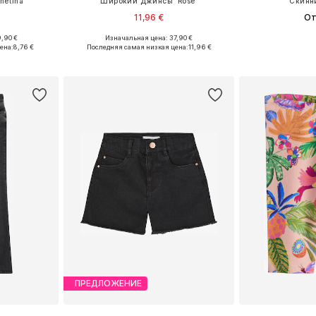
etina'
Широкий Джинсы 'Rose'
Скинн
11,96 €
От
,90 €
Изначальная цена: 37,90 €
Доступные размеры: 128-134, 140-146, 152-158, 158-164
Доступно множество размеров
Доступно мн
ена:
8,76 €
Последняя самая низкая цена:
11,96 €
рзину
Добавить в корзину
Добавит
ПРЕДЛОЖЕНИЕ