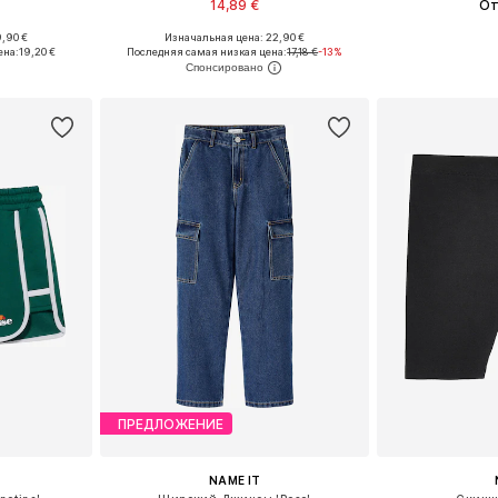
14,89 €
От
,90 €
Изначальная цена: 22,90 €
размеров
Доступно множество размеров
Доступно мн
ена:
19,20 €
Последняя самая низкая цена:
17,18 €
-13%
рзину
Добавить в корзину
Добавит
ПРЕДЛОЖЕНИЕ
NAME IT