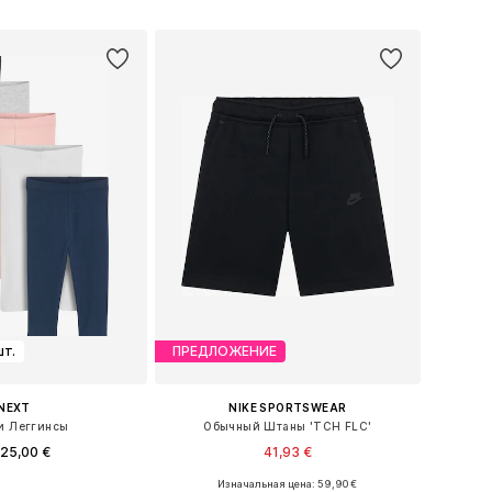
ь в корзину
Добавить в корзину
шт.
ПРЕДЛОЖЕНИЕ
NEXT
NIKE SPORTSWEAR
и Леггинсы
Обычный Штаны 'TCH FLC'
25,00 €
41,93 €
Изначальная цена: 59,90 €
ожество размеров
Доступно множество размеров