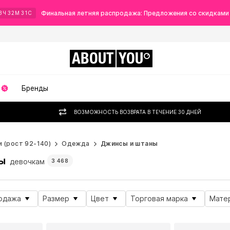
Финальная летняя распродажа: Предложения со скидками
3
Ч
32
М
29
С
ABOUT
YOU
Бренды
ВОЗМОЖНОСТЬ ВОЗВРАТА В ТЕЧЕНИЕ 30 ДНЕЙ
 (рост 92-140)
Одежда
Джинсы и штаны
ы
девочкам
3 468
одажа
Размер
Цвет
Торговая марка
Мате