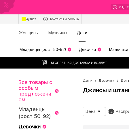
01
Д
1
Аутлет
Контакты и помощь
Женщины
Мужчины
Дети
Младенцы (рост 50-92)
Девочки
Мальчики
БЕСПЛАТНАЯ ДОСТАВКА* И ВОЗВРАТ
Дети
Девочки
Дети
Все товары с
особым
Джинсы и штан
предложени
ем
Младенцы
Цена
Распр
(рост 50-92)
Девочки