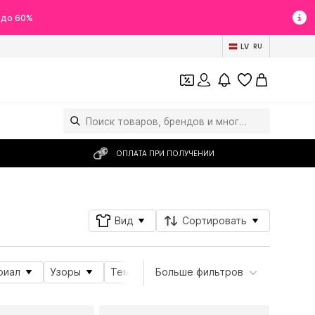
 до 60%
LV
RU
ОПЛАТА ПРИ ПОЛУЧЕНИИ
Вид
Сортировать
риал
Узоры
Тема
Больше фильтров
Подробности
Свойства 