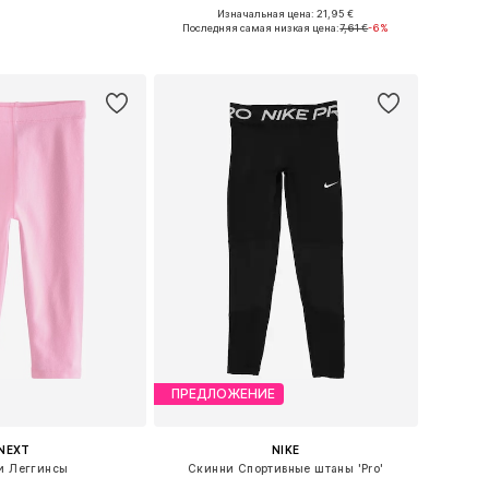
+
2
Изначальная цена: 21,95 €
ожество размеров
Доступно множество размеров
Последняя самая низкая цена:
7,61 €
-6%
ь в корзину
Добавить в корзину
ПРЕДЛОЖЕНИЕ
NEXT
NIKE
и Леггинсы
Скинни Спортивные штаны 'Pro'