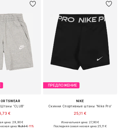
Е
ПРЕДЛОЖЕНИЕ
SPORTSWEAR
NIKE
Штаны 'CLUB'
Скинни Спортивные штаны 'Nike Pro'
6,73 €
25,11 €
я цена: 29,90 €
Изначальная цена: 27,90 €
Доступные размеры: 128-138, 138-147, 147-158, 158-170
Доступно множество размеров
низкая цена:
18,83 €
-11%
Последняя самая низкая цена:
25,11 €
ь в корзину
Добавить в корзину