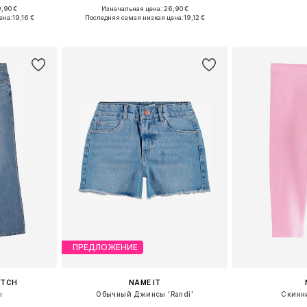
+
3
,90 €
Изначальная цена: 26,90 €
размеров
Доступно множество размеров
Доступно мн
ена:
19,16 €
Последняя самая низкая цена:
19,12 €
рзину
Добавить в корзину
Добавит
ПРЕДЛОЖЕНИЕ
ITCH
NAME IT
ы
Обычный Джинсы 'Randi'
Скинн