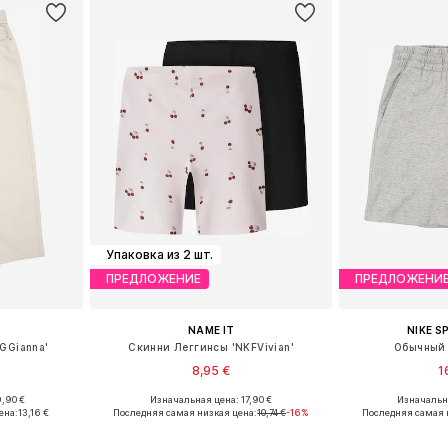
Упаковка из 2 шт.
ПРЕДЛОЖЕНИЕ
ПРЕДЛОЖЕНИ
NAME IT
NIKE 
GGianna'
Скинни Леггинсы 'NKFVivian'
Обычный 
8,95 €
1
,90 €
Изначальная цена: 17,90 €
Изначальна
размеров
Доступно множество размеров
ена:
13,16 €
Последняя самая низкая цена:
10,74 €
-16%
Последняя самая 
рзину
Добавить в корзину
Добавит