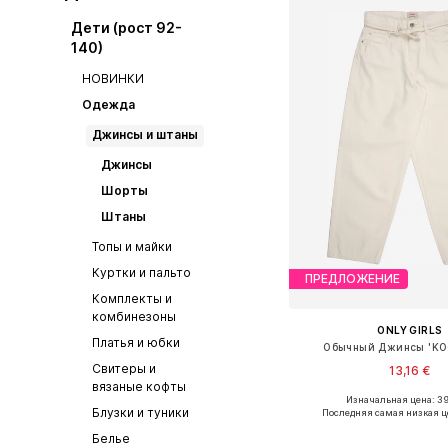
Дети (рост 92-
140)
НОВИНКИ
Одежда
Джинсы и штаны
Джинсы
Шорты
Штаны
Топы и майки
Куртки и пальто
ПРЕДЛОЖЕНИЕ
Комплекты и
комбинезоны
ONLY GIRLS
Платья и юбки
Обычный Джинсы 'KO
Свитеры и
13,16 €
вязаные кофты
Изначальная цена: 39
Доступно множество 
Блузки и туники
Последняя самая низкая ц
Добавить в ко
Белье