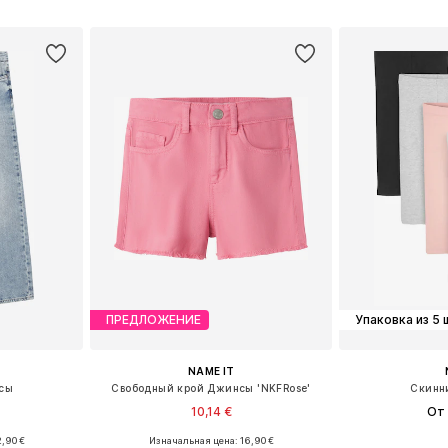
рзину
Добавить в корзину
Добавит
ПРЕДЛОЖЕНИЕ
Упаковка из 5 
NAME IT
сы
Свободный крой Джинсы 'NKFRose'
Скинн
10,14 €
От 
,90 €
Изначальная цена: 16,90 €
размеров
Доступно множество размеров
Доступно мн