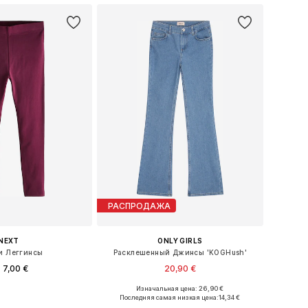
РАСПРОДАЖА
NEXT
ONLY GIRLS
и Леггинсы
Расклешенный Джинсы 'KOGHush'
 7,00 €
20,90 €
+
7
Изначальная цена: 26,90 €
ожество размеров
Доступно множество размеров
Последняя самая низкая цена:
14,34 €