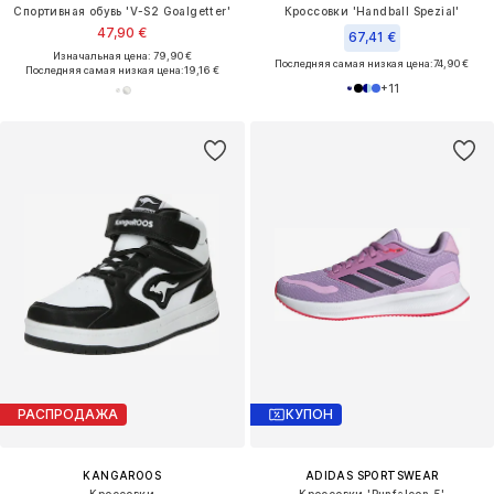
Спортивная обувь 'V-S2 Goalgetter'
Кроссовки 'Handball Spezial'
47,90 €
67,41 €
Изначальная цена: 79,90 €
Последняя самая низкая цена:
74,90 €
Последняя самая низкая цена:
19,16 €
+
11
РАСПРОДАЖА
КУПОН
KANGAROOS
ADIDAS SPORTSWEAR
Кроссовки
Кроссовки 'Runfalcon 5'