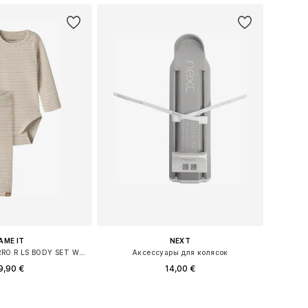
AME IT
NEXT
Комплект 'NBNBERRO R LS BODY SET WITH HAT'
Аксессуары для колясок
9,90 €
14,00 €
 56, 62, 68, 74, 80, 86
Доступные размеры: One Size