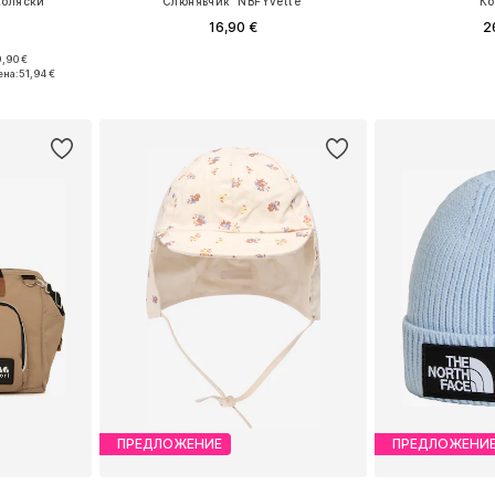
коляски
Слюнявчик 'NBFYvette'
Ко
16,90 €
2
,90 €
ne Size
Доступные размеры: One Size
Доступные раз
ена:
51,94 €
рзину
Добавить в корзину
Добавит
ПРЕДЛОЖЕНИЕ
ПРЕДЛОЖЕНИ