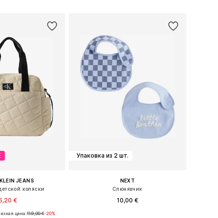
ь в корзину
Добавить в корзину
Е
Упаковка из 2 шт.
KLEIN JEANS
NEXT
детской коляски
Слюнявчик
5,20 €
10,00 €
изкая цена:
119,00 €
-20%
азмеры: One Size
Доступные размеры: One Size