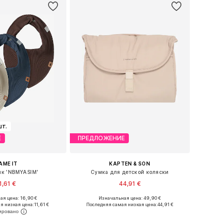
шт.
Е
ПРЕДЛОЖЕНИЕ
AME IT
KAPTEN & SON
к 'NBMYASIM'
Сумка для детской коляски
1,61 €
44,91 €
я цена: 16,90 €
Изначальная цена: 49,90 €
азмеры: One Size
Доступные размеры: One Size
я низкая цена:
11,61 €
Последняя самая низкая цена:
44,91 €
ь в корзину
Добавить в корзину