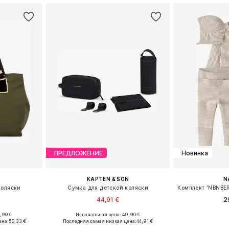
ПРЕДЛОЖЕНИЕ
Новинка
KAPTEN & SON
N
коляски
Сумка для детской коляски
44,91 €
2
,90 €
Изначальная цена: 49,90 €
ne Size
Доступные размеры: One Size
Доступные размеры:
ена:
50,33 €
Последняя самая низкая цена:
44,91 €