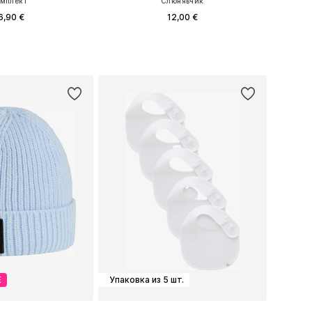
мплект
Слюнявчик
6,90 €
12,00 €
меры: 44-68, 68-80
Доступные размеры: One Size
ь в корзину
Добавить в корзину
Е
Упаковка из 5 шт.