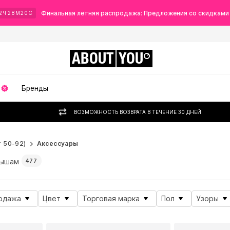
Финальная летняя распродажа: Предложения со скидками
2
Ч
28
М
18
С
ABOUT
YOU
Бренды
ВОЗМОЖНОСТЬ ВОЗВРАТА В ТЕЧЕНИЕ 30 ДНЕЙ
 50-92)
Аксессуары
ышам
477
одажа
Цвет
Торговая марка
Пол
Узоры