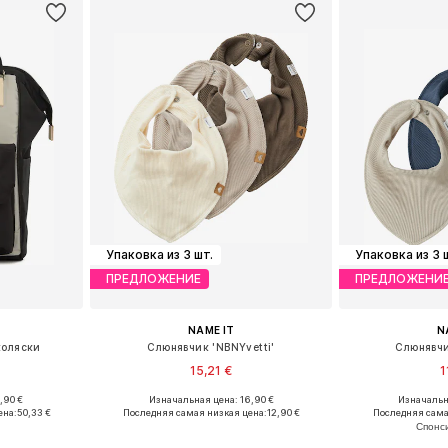
Упаковка из 3 шт.
Упаковка из 3 
ПРЕДЛОЖЕНИЕ
ПРЕДЛОЖЕНИ
NAME IT
N
коляски
Слюнявчик 'NBNYvetti'
Слюнявчи
15,21 €
1
,90 €
Изначальная цена: 16,90 €
Изначальна
ne Size
Доступные размеры: One Size
Доступные р
ена:
50,33 €
Последняя самая низкая цена:
12,90 €
Последняя сама
рзину
Добавить в корзину
Добавит