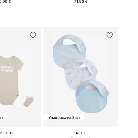
0,00 €
71,96 €
азмеры: One Size
Доступные размеры: One Size
ь в корзину
Добавить в корзину
шт.
Упаковка из 3 шт.
I'S KIDS
NEXT