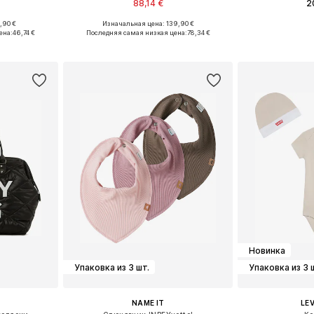
88,14 €
2
,90 €
Изначальная цена: 139,90 €
ne Size
Доступные размеры: One Size
Доступные р
ена:
46,74 €
Последняя самая низкая цена:
78,34 €
рзину
Добавить в корзину
Добавит
Новинка
Упаковка из 3 шт.
Упаковка из 3 
NAME IT
LEV