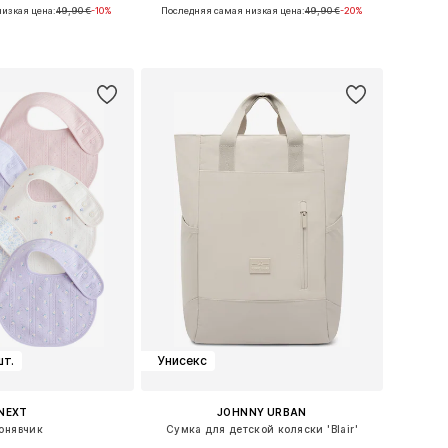
изкая цена:
49,90 €
-10%
Последняя самая низкая цена:
49,90 €
-20%
азмеры: One Size
Доступные размеры: One Size
ь в корзину
Добавить в корзину
шт.
Унисекс
NEXT
JOHNNY URBAN
юнявчик
Сумка для детской коляски 'Blair'