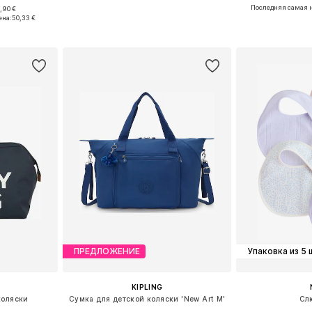
Последняя самая н
,90 €
ne Size
Доступные размеры: One Size
Доступные р
ена:
50,33 €
рзину
Добавить в корзину
Добавит
ПРЕДЛОЖЕНИЕ
Упаковка из 5 
KIPLING
коляски
Сумка для детской коляски 'New Art M'
Сл