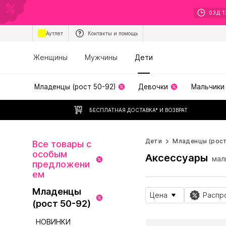
03
Д
1
Аутлет
Контакты и помощь
Женщины
Мужчины
Дети
Младенцы (рост 50-92)
Девочки
Мальчики
БЕСПЛАТНАЯ ДОСТАВКА* И ВОЗВРАТ
Дети
Младенцы (рост
Все товары с
особым
Аксессуары
мал
предложени
ем
Младенцы
Цена
Распр
(рост 50-92)
НОВИНКИ