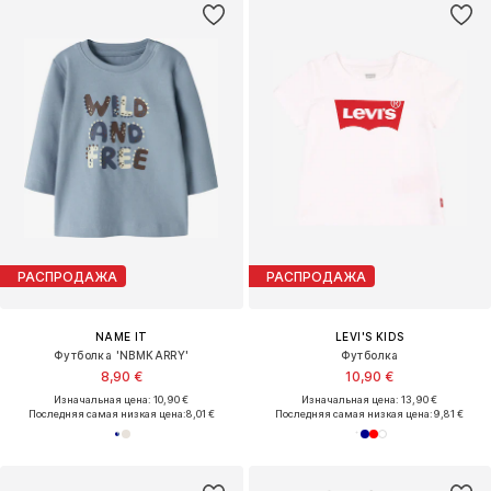
РАСПРОДАЖА
РАСПРОДАЖА
NAME IT
LEVI'S KIDS
Футболка 'NBMKARRY'
Футболка
8,90 €
10,90 €
Изначальная цена: 10,90 €
Изначальная цена: 13,90 €
Последняя самая низкая цена:
8,01 €
Последняя самая низкая цена:
9,81 €