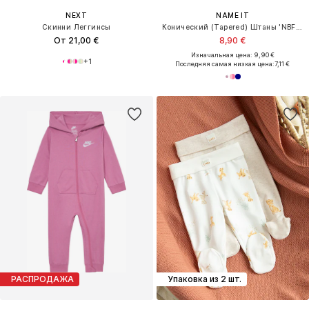
NEXT
NAME IT
Скинни Леггинсы
Конический (Tapered) Штаны 'NBFVRILLIE'
От 21,00 €
8,90 €
Изначальная цена: 9,90 €
+
1
Последняя самая низкая цена:
7,11 €
РАСПРОДАЖА
Упаковка из 2 шт.