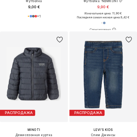
Футболка
Футболка 'NBMKONTO'
9,00 €
9,90 €
Изначальная цена: 11,90 €
+
1
Последняя самая низкая цена:
8,42 €
РАСПРОДАЖА
РАСПРОДАЖА
MINOTI
LEVI'S KIDS
Демисезонная куртка
Слим Джинсы