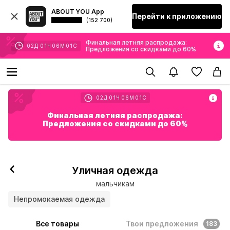
ABOUT YOU App
Перейти к приложению
(152 700)
Финальная летняя распродажа:
02
Д
01
Ч
05
М
59
С
Предложения со скидками до 60%
02
Д
01
Ч
05
М
59
С
Финальная летняя распродажа:
Предложения со скидками до 60%
Уличная одежда
мальчикам
Непромокаемая одежда
Все товары
Твои предложения
183