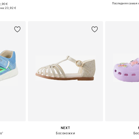
+
3
Последняя самая 
,90 €
 23-24, 25-26
Доступно множество размеров
Доступно мн
ена:
23,92 €
рзину
Добавить в корзину
Добавит
NEXT
o'
Босоножки
Бо