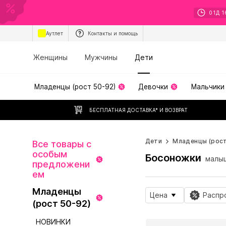
01
Д
1
Аутлет
Контакты и помощь
Женщины
Мужчины
Дети
Младенцы (рост 50-92)
Девочки
Мальчики
БЕСПЛАТНАЯ ДОСТАВКА* И ВОЗВРАТ
Дети
Младенцы (рост
Все товары с
особым
Босоножки
малы
предложени
ем
Младенцы
Цена
Распр
(рост 50-92)
НОВИНКИ