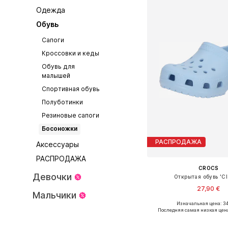
Одежда
Обувь
Сапоги
Кроссовки и кеды
Обувь для
малышей
Спортивная обувь
Полуботинки
Резиновые сапоги
Босоножки
РАСПРОДАЖА
Аксессуары
РАСПРОДАЖА
CROCS
Девочки
Открытая обувь 'Cl
27,90 €
Мальчики
+
19
Изначальная цена: 34
Доступно множество 
Последняя самая низкая цен
Добавить в ко