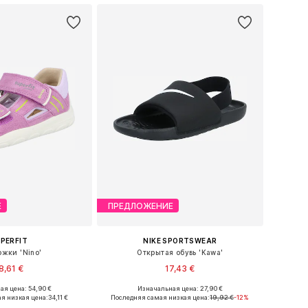
Е
ПРЕДЛОЖЕНИЕ
PERFIT
NIKE SPORTSWEAR
ожки 'Nino'
Открытая обувь 'Kawa'
8,61 €
17,43 €
я цена: 54,90 €
Изначальная цена: 27,90 €
змеры: 20, 21, 22
Доступно множество размеров
я низкая цена:
34,11 €
Последняя самая низкая цена:
19,92 €
-12%