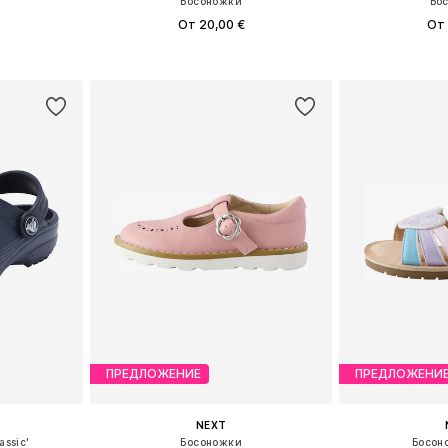
Босоножки
Бо
От 20,00 €
От 
1,5, 23, 26,5
Доступно множество размеров
Доступно мн
рзину
Добавить в корзину
Добавит
ПРЕДЛОЖЕНИЕ
ПРЕДЛОЖЕНИ
NEXT
assic'
Босоножки
Босон