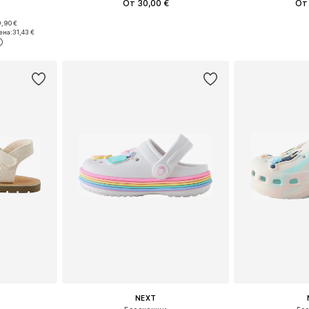
От 30,00 €
От 
,90 €
21, 24, 25
Доступно множество размеров
Доступно мн
ена:
31,43 €
рзину
Добавить в корзину
Добавит
NEXT