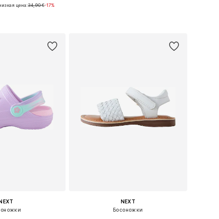
низкая цена:
+
19
34,90 €
-17%
ожество размеров
Доступно множество размеров
ь в корзину
Добавить в корзину
NEXT
NEXT
соножки
Босоножки