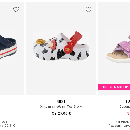
ПРЕДЛОЖЕНИ
NEXT
SU
Открытая обувь 'Toy Story'
Босон
От 27,00 €
3
,90 €
Изначальна
размеров
Доступно множество размеров
Доступные ра
ена:
26,91 €
Последняя сама