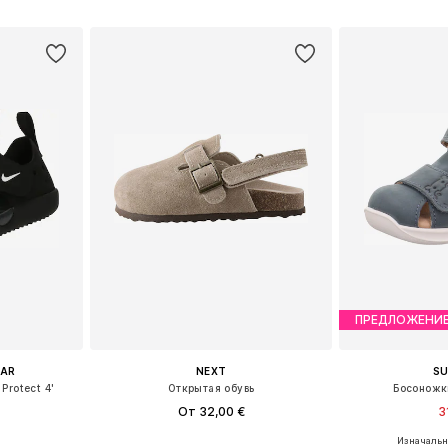
рзину
Добавить в корзину
Добавит
ПРЕДЛОЖЕНИ
EAR
NEXT
SU
Protect 4'
Открытая обувь
Босоножк
От 32,00 €
3
Изначальна
Доступные размеры: 17, 18,5, 21, 23,5, 26, 27
Доступно множество размеров
Доступные разм