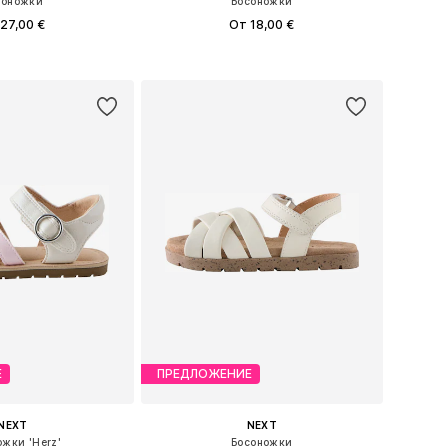
соножки
Босоножки
27,00 €
От 18,00 €
ожество размеров
Доступно множество размеров
ь в корзину
Добавить в корзину
Е
ПРЕДЛОЖЕНИЕ
NEXT
NEXT
ожки 'Herz'
Босоножки