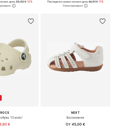
изкая цена:
35,92 €
-12%
Последняя самая низкая цена:
44,91 €
-11%
ь в корзину
Добавить в корзину
CROCS
NEXT
обувь 'Classic'
Босоножки
8,90 €
От 45,00 €