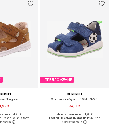
Е
ПРЕДЛОЖЕНИЕ
PERFIT
SUPERFIT
жки 'Lagoon'
Открытая обувь 'BOOMERANG'
1,92 €
34,11 €
я цена: 64,90 €
Изначальная цена: 54,90 €
 19, 20, 21, 23, 24, 26
Доступные размеры: 20, 21, 22, 26, 27
 низкая цена:
35,92 €
Последняя самая низкая цена:
32,22 €
ь в корзину
Добавить в корзину