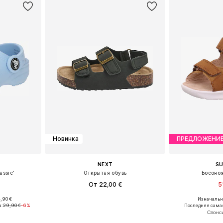
Новинка
ПРЕДЛОЖЕНИ
NEXT
SU
assic'
Открытая обувь
Босоно
От 22,00 €
5
+
7
,90 €
Изначальна
размеров
Доступно множество размеров
Доступные размеры:
а:
29,90 €
-6%
Последняя самая
рзину
Добавить в корзину
Добавит