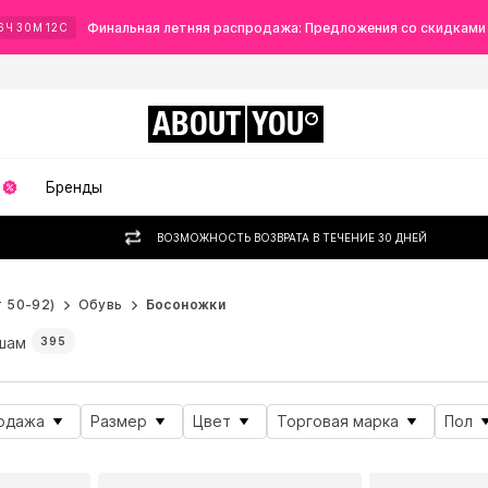
Финальная летняя распродажа: Предложения со скидками
6
Ч
30
М
11
С
ABOUT
YOU
Бренды
ВОЗМОЖНОСТЬ ВОЗВРАТА В ТЕЧЕНИЕ 30 ДНЕЙ
 50-92)
Обувь
Босоножки
шам
395
одажа
Размер
Цвет
Торговая марка
Пол