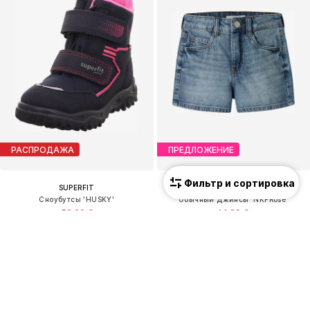
РАСПРОДАЖА
ПРЕДЛОЖЕНИЕ
Фильтр и сортировка
SUPERFIT
NAME IT
Сноубутсы 'HUSKY'
Обычный Джинсы 'NKFRose'
59,90 €
14,89 €
Изначальная цена: 79,90 €
Изначальная цена: 22,90 €
Последняя самая низкая цена:
38,32 €
Последняя самая низкая цена:
17,18 €
-13%
+
3