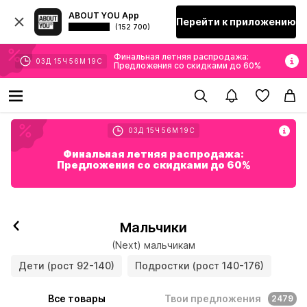
ABOUT YOU App
Перейти к приложению
(152 700)
Финальная летняя распродажа:
03
Д
15
Ч
56
М
17
С
Предложения со скидками до 60%
03
Д
15
Ч
56
М
17
С
Финальная летняя распродажа:
Предложения со скидками до 60%
Мальчики
(Next) мальчикам
Дети (рост 92-140)
Подростки (рост 140-176)
Все товары
Твои предложения
2479