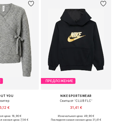
Е
ПРЕДЛОЖЕНИЕ
OUT YOU
NIKE SPORTSWEAR
витер
Свитшот 'CLUB FLC'
5,12 €
31,41 €
ая цена: 18,90 €
Изначальная цена: 49,90 €
Доступные размеры: 122-128, 134-140, 146-152
Доступные размеры: 147-158, 158-170
я низкая цена:
7,56 €
Последняя самая низкая цена:
31,41 €
ь в корзину
Добавить в корзину