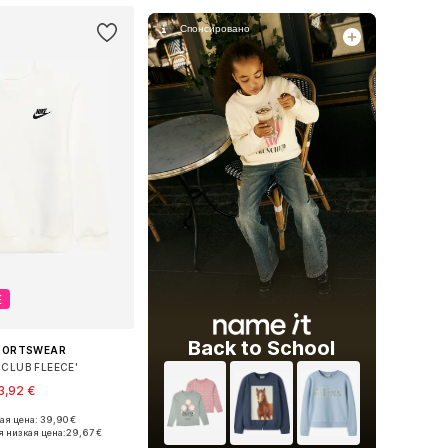
Е
Back to School
SPORTSWEAR
'CLUB FLEECE'
3,92 €
я цена: 39,90 €
ожество размеров
 низкая цена:
29,67 €