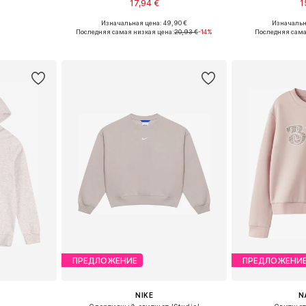
17,94 €
1
Изначальная цена: 49,90 €
Изначальна
размеров
Доступные размеры: 138-147, 147-158, 158-170
Последняя самая низкая цена:
20,93 €
-14%
Последняя сама
рзину
Добавить в корзину
Добавит
ПРЕДЛОЖЕНИЕ
ПРЕДЛОЖЕНИ
NIKE
N