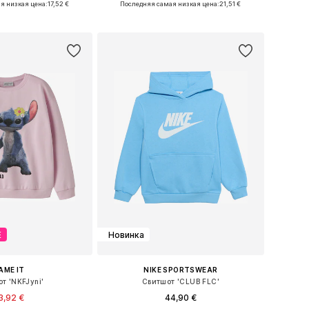
я низкая цена:
17,52 €
Последняя самая низкая цена:
21,51 €
ь в корзину
Добавить в корзину
Е
Новинка
AME IT
NIKE SPORTSWEAR
т 'NKFJyni'
Свитшот 'CLUB FLC'
3,92 €
44,90 €