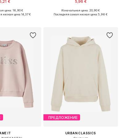
5,21 €
5,96 €
я цена: 16,90 €
Изначальная цена: 20,90 €
Доступные размеры: 122-128, 134-140, 146-152, 158-164
Доступные размеры: 122-128, 134-140, 146-152
я низкая цена:
14,37 €
Последняя самая низкая цена:
5,96 €
ь в корзину
Добавить в корзину
Е
ПРЕДЛОЖЕНИЕ
AME IT
URBAN CLASSICS