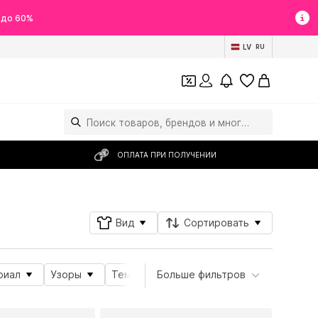
 до 60%
LV
RU
ОПЛАТА ПРИ ПОЛУЧЕНИИ
Вид
Сортировать
риал
Узоры
Тема
Больше фильтров
Подробности
Свойства 