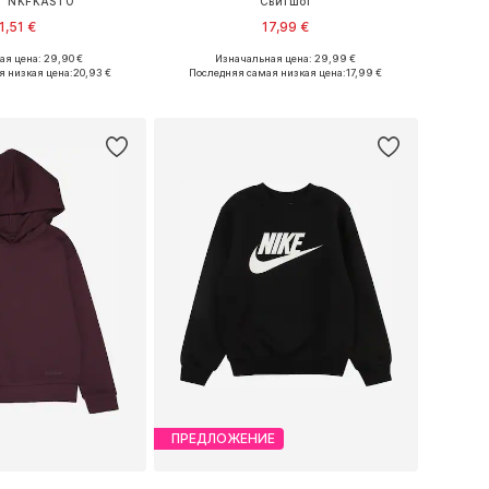
 'NKFKASTO'
Свитшот
1,51 €
17,99 €
я цена: 29,90 €
Изначальная цена: 29,99 €
ожество размеров
Доступные размеры: 122-128, 146-152, 158-164
я низкая цена:
20,93 €
Последняя самая низкая цена:
17,99 €
ь в корзину
Добавить в корзину
ПРЕДЛОЖЕНИЕ