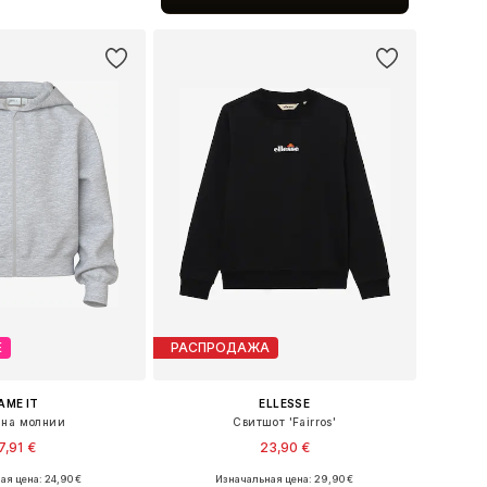
ь в корзину
Е
РАСПРОДАЖА
AME IT
ELLESSE
 на молнии
Свитшот 'Fairros'
7,91 €
23,90 €
я цена: 24,90 €
Изначальная цена: 29,90 €
Доступные размеры: 122-128, 134-140, 146-152, 158-164
Доступные размеры: 128-134, 140-146, 152-158, 158-164