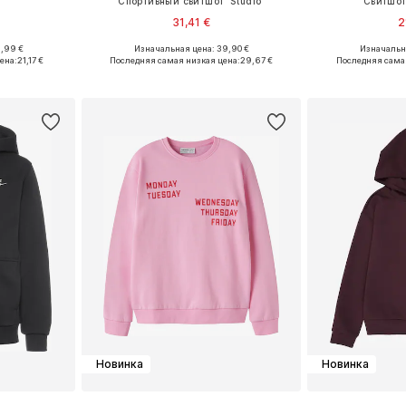
Спортивный свитшот 'Studio'
Свитшот
31,41 €
2
9,99 €
Изначальная цена: 39,90 €
Изначальна
размеров
Доступно множество размеров
Доступно мн
ена:
21,17 €
Последняя самая низкая цена:
29,67 €
Последняя сама
рзину
Добавить в корзину
Добавит
Новинка
Новинка