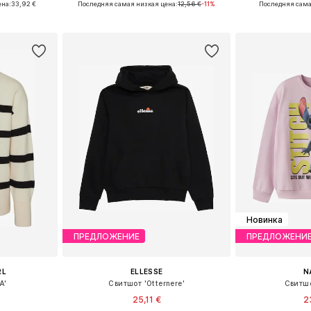
ена:
33,92 €
Последняя самая низкая цена:
12,56 €
-11%
Последняя сама
рзину
Добавить в корзину
Добавит
Новинка
ПРЕДЛОЖЕНИЕ
ПРЕДЛОЖЕНИ
RL
ELLESSE
N
A'
Свитшот 'Otternere'
Свитшо
25,11 €
2