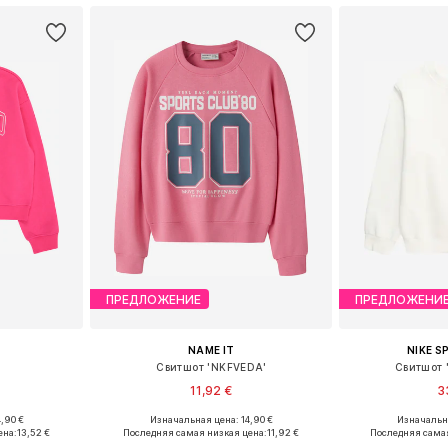
ПРЕДЛОЖЕНИЕ
ПРЕДЛОЖЕНИ
NAME IT
NIKE 
Свитшот 'NKFVEDA'
Свитшот 
11,92 €
3
,90 €
Изначальная цена: 14,90 €
Изначальна
размеров
Доступно множество размеров
Доступно мн
ена:
13,52 €
Последняя самая низкая цена:
11,92 €
Последняя самая