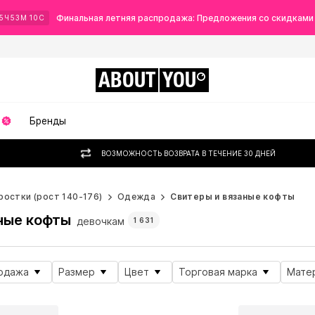
Финальная летняя распродажа: Предложения со скидками
5
Ч
53
М
07
С
ABOUT
YOU
Бренды
ВОЗМОЖНОСТЬ ВОЗВРАТА В ТЕЧЕНИЕ 30 ДНЕЙ
ростки (рост 140-176)
Одежда
Свитеры и вязаные кофты
ные кофты
девочкам
1 631
одажа
Размер
Цвет
Торговая марка
Мате