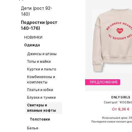
Дети (рост 92-
140)
Подростки (рост
140-176)
НОВИНКИ
Одежда
Джинсы и штаны
Топы и майки
Куртки и пальто
Комбинезоны и
комплекты
ПРЕДЛОЖЕНИЕ
Платья и юбки
Блузки и туники
ONLY GIRLS
Свитшот 'KOGBet
Свитеры и
От 8,36 €
вязаные кофты
Изначальная цена: 26
Толстовки
Доступно множество 
Последняя самая низкая цен
Добавить в ко
Белье