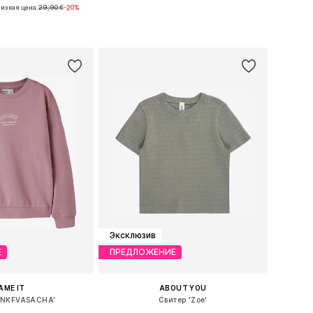
изкая цена:
29,90 €
-20%
ожество размеров
Доступно множество размеров
ь в корзину
Добавить в корзину
Эксклюзив
Е
ПРЕДЛОЖЕНИЕ
AME IT
ABOUT YOU
'NKFVASACHA'
Свитер 'Zoe'