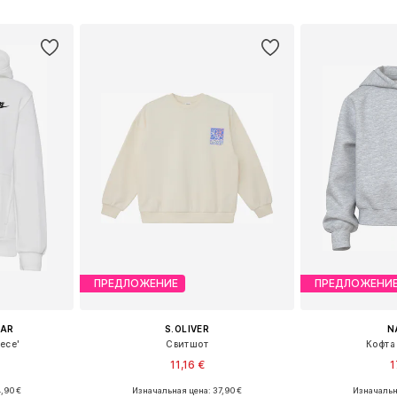
рзину
Добавить в корзину
Добавит
ПРЕДЛОЖЕНИЕ
ПРЕДЛОЖЕНИ
EAR
S.OLIVER
N
ece'
Свитшот
Кофта
11,16 €
1
,90 €
Изначальная цена: 37,90 €
Изначальна
размеров
Доступные размеры: 146-152, 158-164, 170-176