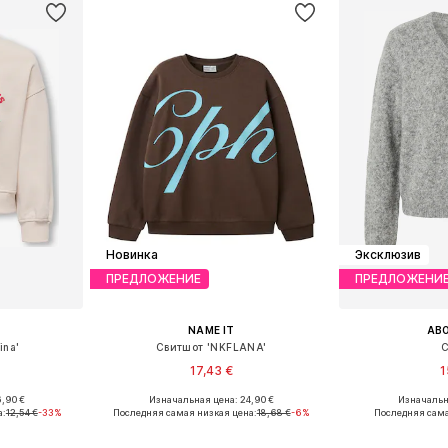
Новинка
Эксклюзив
ПРЕДЛОЖЕНИЕ
ПРЕДЛОЖЕНИ
NAME IT
AB
ina'
Свитшот 'NKFLANA'
С
17,43 €
1
,90 €
Изначальная цена: 24,90 €
Изначальн
размеров
Доступные размеры: 122-128, 134-140, 146-152, 158-164
а:
12,54 €
-33%
Последняя самая низкая цена:
18,68 €
-6%
Последняя сама
рзину
Добавить в корзину
Добавит