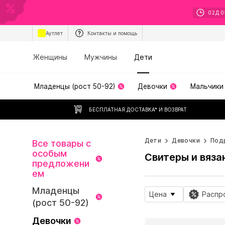
02
Д
0
Аутлет
Контакты и помощь
Женщины
Мужчины
Дети
Младенцы (рост 50-92)
Девочки
Мальчики
БЕСПЛАТНАЯ ДОСТАВКА* И ВОЗВРАТ
Дети
Девочки
Под
Все товары с
особым
Свитеры и вяза
предложени
ем
Младенцы
Цена
Распр
(рост 50-92)
Девочки