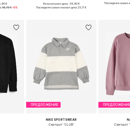
Последняя самая н
,90 €
Изначальная цена: 39,90 €
Доступные размеры: 122-128, 134-140, 146-152
Доступные размеры: 128-134, 140-146, 152-158, 158-164
Доступно мн
а:
16,73 €
-14%
Последняя самая низкая цена:
25,11 €
рзину
Добавить в корзину
Добавит
ПРЕДЛОЖЕНИЕ
ПРЕДЛОЖЕНИ
NIKE SPORTSWEAR
N
а
Свитшот 'CLUB'
Свитшот 