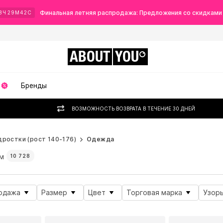
Финальная летняя распродажа: Предложения со скидками
8
Ч
29
М
40
С
ABOUT
YOU
Бренды
ВОЗМОЖНОСТЬ ВОЗВРАТА В ТЕЧЕНИЕ 30 ДНЕЙ
дростки (рост 140-176)
Одежда
м
10 728
одажа
Размер
Цвет
Торговая марка
Узор