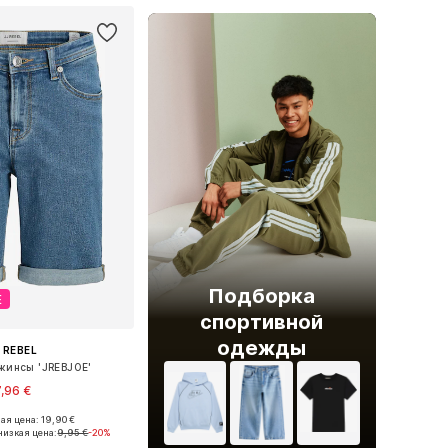
Подборка
Е
спортивной
одежды
J REBEL
инсы 'JREBJOE'
7,96 €
я цена: 19,90 €
ожество размеров
низкая цена:
9,95 €
-20%