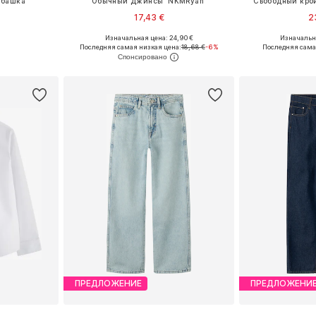
убашка
Обычный Джинсы 'NKMRyan'
Свободный кро
17,43 €
2
Изначальная цена: 24,90 €
Изначальна
размеров
Доступно множество размеров
Доступно мн
Последняя самая низкая цена:
18,68 €
-6%
Последняя сама
рзину
Добавить в корзину
Добавит
ПРЕДЛОЖЕНИЕ
ПРЕДЛОЖЕНИ