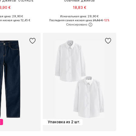
й Джинсы 'OSJFADE'
Обычный Джинсы
3,90 €
18,83 €
я цена: 29,90 €
Изначальная цена: 29,90 €
ожество размеров
Доступно множество размеров
я низкая цена:
12,45 €
Последняя самая низкая цена:
21,52 €
-12%
ь в корзину
Добавить в корзину
Е
Упаковка из 2 шт.