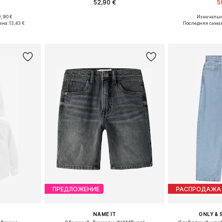
52,90 €
5
,90 €
Изначальна
размеров
Доступно множество размеров
Доступно мн
ена:
13,43 €
Последняя самая
рзину
Добавить в корзину
Добавит
ПРЕДЛОЖЕНИЕ
РАСПРОДАЖА
NAME IT
ONLY & 