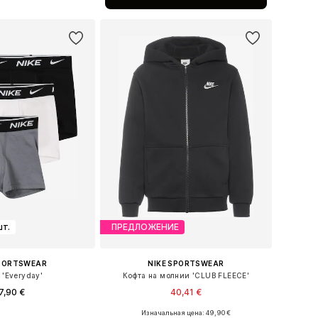
ь в корзину
шт.
ПРЕДЛОЖЕНИЕ
SPORTSWEAR
NIKE SPORTSWEAR
 'Everyday'
Кофта на молнии 'CLUB FLEECE'
7,90 €
40,41 €
Изначальная цена: 49,90 €
Доступные размеры: 128-140, 152-164, 164-176
Доступно множество размеров