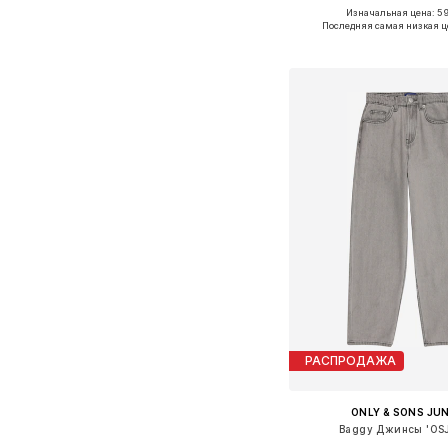
Изначальная цена: 59
Доступно множество 
Последняя самая низкая ц
Добавить в ко
РАСПРОДАЖА
ONLY & SONS JU
Baggy Джинсы 'OS