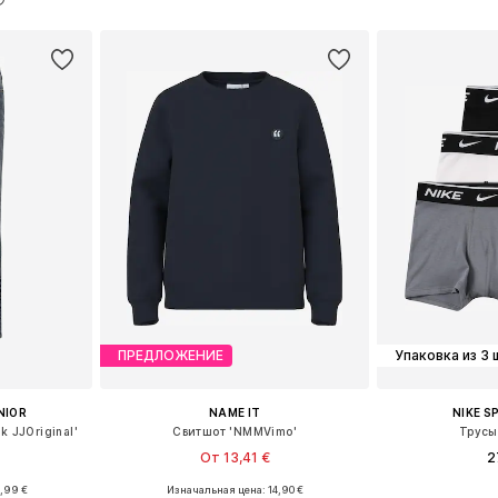
рзину
Добавить в корзину
Добавит
ПРЕДЛОЖЕНИЕ
Упаковка из 3 
NIOR
NAME IT
NIKE 
 JJOriginal'
Свитшот 'NMMVimo'
Трусы
От 13,41 €
2
+
9
,99 €
Изначальная цена: 14,90 €
размеров
Доступно множество размеров