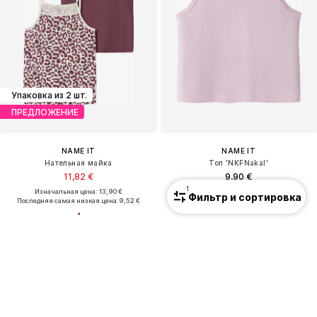
Упаковка из 2 шт.
ПРЕДЛОЖЕНИЕ
NAME IT
NAME IT
Нательная майка
Топ 'NKFNakal'
11,82 €
9,90 €
1
Изначальная цена: 13,90 €
Фильтр и сортировка
+
2
Последняя самая низкая цена:
9,52 €