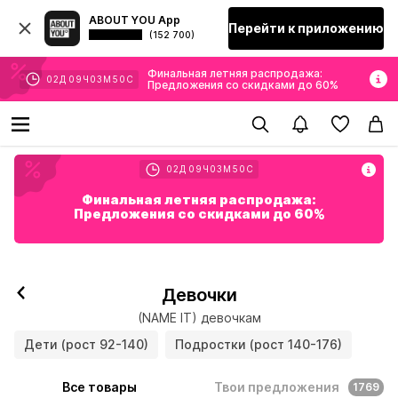
ABOUT YOU App
Перейти к приложению
(152 700)
Финальная летняя распродажа:
02
Д
09
Ч
03
М
49
С
Предложения со скидками до 60%
02
Д
09
Ч
03
М
49
С
Финальная летняя распродажа:
Предложения со скидками до 60%
Девочки
(NAME IT) девочкам
Дети (рост 92-140)
Подростки (рост 140-176)
Все товары
Твои предложения
1769