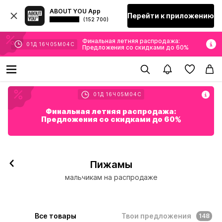
ABOUT YOU App
Перейти к приложению
(152 700)
Финальная летняя распродажа:
01
Д
16
Ч
05
М
03
С
Предложения со скидками до 60%
01
Д
16
Ч
05
М
03
С
Финальная летняя распродажа:
Предложения со скидками до 60%
Пижамы
мальчикам на распродаже
Все товары
Твои предложения
148