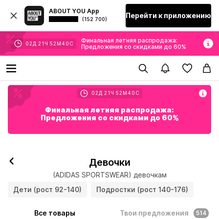
ABOUT YOU App
Перейти к приложению
(152 700)
Финальная летняя распродажа:
02
Д
21
Ч
52
М
38
С
Предложения со скидками до 60%
02
Д
21
Ч
52
М
38
С
Финальная летняя распродажа:
Предложения со скидками до 60%
Девочки
(ADIDAS SPORTSWEAR) девочкам
Дети (рост 92-140)
Подростки (рост 140-176)
Все товары
Твои предложения
514