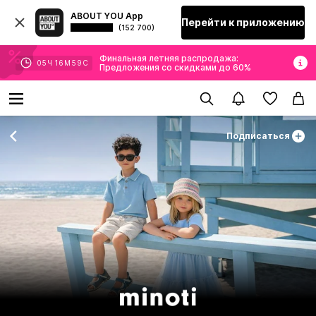
ABOUT YOU App
Перейти к приложению
(152 700)
Финальная летняя распродажа:
05
Ч
16
М
57
С
Предложения со скидками до 60%
Подписаться