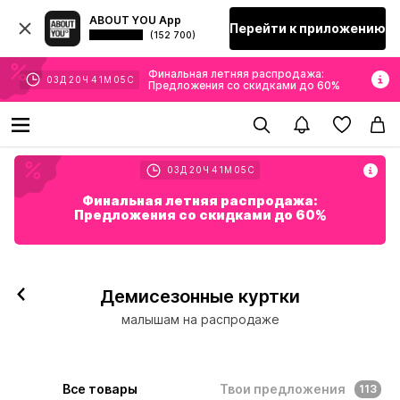
ABOUT YOU App
Перейти к приложению
(152 700)
Финальная летняя распродажа:
03
Д
20
Ч
41
М
03
С
Предложения со скидками до 60%
03
Д
20
Ч
41
М
03
С
Финальная летняя распродажа:
Предложения со скидками до 60%
Демисезонные куртки
малышам на распродаже
Все товары
Твои предложения
113