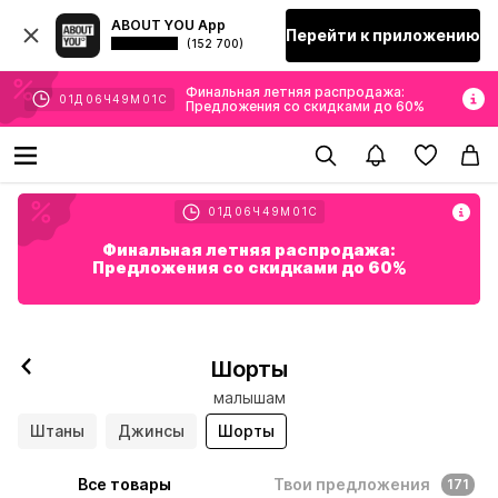
ABOUT YOU App
Перейти к приложению
(152 700)
Финальная летняя распродажа:
01
Д
06
Ч
48
М
59
С
Предложения со скидками до 60%
01
Д
06
Ч
48
М
59
С
Финальная летняя распродажа:
Предложения со скидками до 60%
Шорты
малышам
Штаны
Джинсы
Шорты
Все товары
Твои предложения
171