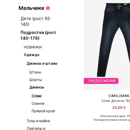
Мальчики
Дети (рост 92-
140)
Подростки (рост
140-176)
НОВИНКИ
Одежда
Джинсы и штаны
Штаны
Шорты
ПРЕДЛОЖЕНИЕ
Джинсы
Слим
CARS JEANS
Слим Джинсы 'Bu
Скинни
24,68 €
Прямой крой
Изначальная цена: 39
Доступно множество 
Последняя самая низкая ц
Топы и майки
Добавить в ко
Свитеры и