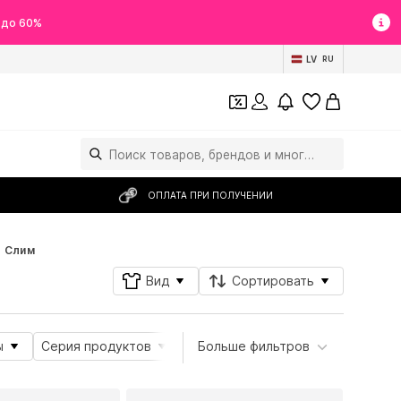
 до 60%
LV
RU
ОПЛАТА ПРИ ПОЛУЧЕНИИ
Слим
Вид
Сортировать
ы
Серия продуктов
Материал
Больше фильтров
Подробности