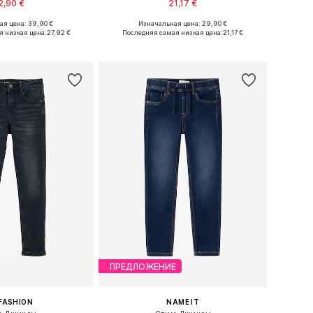
2,90 €
21,17 €
+
2
я цена: 39,90 €
Изначальная цена: 29,90 €
ожество размеров
Доступно множество размеров
я низкая цена:
27,92 €
Последняя самая низкая цена:
21,17 €
ь в корзину
Добавить в корзину
ПРЕДЛОЖЕНИЕ
FASHION
NAME IT