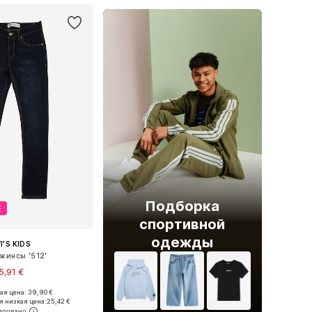
Подборка
Е
спортивной
одежды
I'S KIDS
жинсы '512'
5,91 €
я цена: 39,90 €
ожество размеров
я низкая цена:
25,42 €