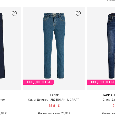
рзину
Добавить в корзину
Добавит
ПРЕДЛОЖЕНИЕ
ПРЕДЛОЖЕНИ
JJ REBEL
JACK & 
heo'
Слим Джинсы 'JREBNOAH JJCRAFT'
Слим Дж
18,81 €
2
6,99 €
Изначальная цена: 23,90 €
Изначальна
размеров
Доступно множество размеров
Доступно мн