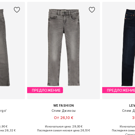
ПРЕДЛОЖЕНИЕ
ПРЕДЛОЖЕНИ
WE FASHION
LEV
rgo'
Слим Джинсы
Слим Д
От 26,10 €
3
,90 €
Изначальная цена: 29,00 €
Изначальна
размеров
Доступно множество размеров
Доступно мн
ена:
26,32 €
Последняя самая низкая цена:
26,10 €
Последняя сама