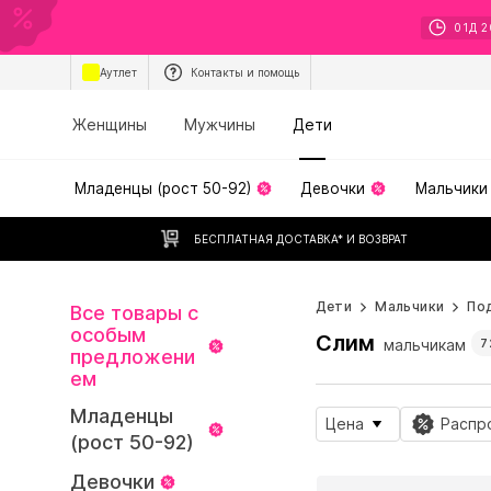
01
Д
2
Аутлет
Контакты и помощь
Женщины
Мужчины
Дети
Младенцы (рост 50-92)
Девочки
Мальчики
БЕСПЛАТНАЯ ДОСТАВКА* И ВОЗВРАТ
Дети
Мальчики
По
Все товары с
особым
Слим
мальчикам
7
предложени
ем
Младенцы
Цена
Распр
(рост 50-92)
Девочки