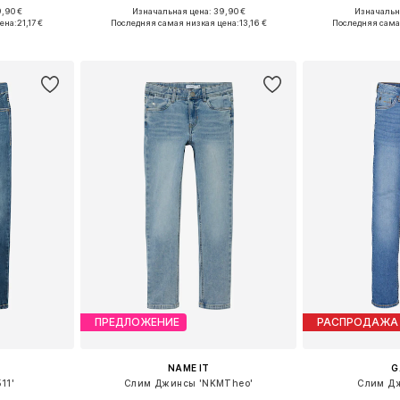
,90 €
Изначальная цена: 39,90 €
Изначальна
размеров
Доступные размеры: 152, 164, 170, 176
Доступно мн
ена:
21,17 €
Последняя самая низкая цена:
13,16 €
Последняя сама
рзину
Добавить в корзину
Добавит
ПРЕДЛОЖЕНИЕ
РАСПРОДАЖА
NAME IT
G
11'
Слим Джинсы 'NKMTheo'
Слим Дж