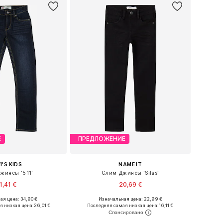
Е
ПРЕДЛОЖЕНИЕ
I'S KIDS
NAME IT
жинсы '511'
Слим Джинсы 'Silas'
1,41 €
20,69 €
+
3
я цена: 34,90 €
Изначальная цена: 22,99 €
ожество размеров
Доступно множество размеров
я низкая цена:
26,01 €
Последняя самая низкая цена:
16,11 €
ь в корзину
Добавить в корзину