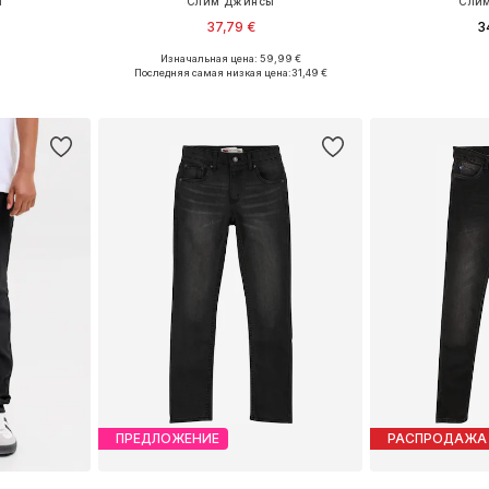
ы
Слим Джинсы
Сли
37,79 €
3
Изначальная цена: 59,99 €
размеров
Доступно множество размеров
Доступные раз
Последняя самая низкая цена:
31,49 €
рзину
Добавить в корзину
Добавит
ПРЕДЛОЖЕНИЕ
РАСПРОДАЖА