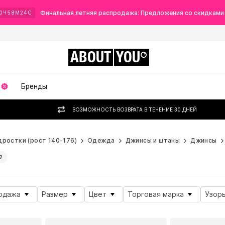
Финальная летняя распродажа: Предложения со скидками
0
Ч
58
М
22
С
ABOUT
YOU
Бренды
ВОЗМОЖНОСТЬ ВОЗВРАТА В ТЕЧЕНИЕ 30 ДНЕЙ
дростки (рост 140-176)
Одежда
Джинсы и штаны
Джинсы
2
одажа
Размер
Цвет
Торговая марка
Узор