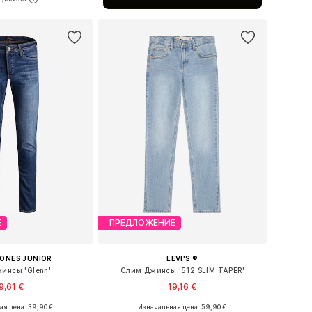
ь в корзину
Е
ПРЕДЛОЖЕНИЕ
JONES JUNIOR
LEVI'S ®
инсы 'Glenn'
Слим Джинсы '512 SLIM TAPER'
9,61 €
19,16 €
я цена: 39,90 €
Изначальная цена: 59,90 €
ожество размеров
Доступные размеры: 140, 152, 164, 170-176