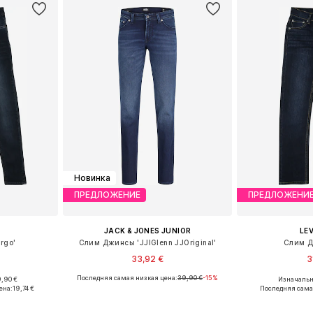
Новинка
ПРЕДЛОЖЕНИЕ
ПРЕДЛОЖЕНИ
JACK & JONES JUNIOR
LEV
rgo'
Слим Джинсы 'JJIGlenn JJOriginal'
Слим Д
33,92 €
3
Последняя самая низкая цена:
39,90 €
-15%
,90 €
Изначальна
размеров
Доступно множество размеров
Доступно мн
ена:
19,74 €
Последняя сама
рзину
Добавить в корзину
Добавит