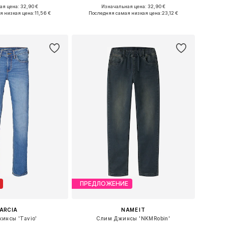
+
1
я цена: 32,90 €
Изначальная цена: 32,90 €
ожество размеров
Доступно множество размеров
я низкая цена:
11,56 €
Последняя самая низкая цена:
23,12 €
ь в корзину
Добавить в корзину
ПРЕДЛОЖЕНИЕ
ARCIA
NAME IT
инсы 'Tavio'
Слим Джинсы 'NKMRobin'