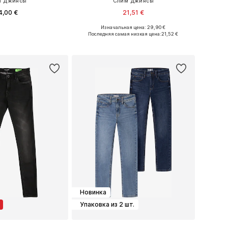
м Джинсы
Слим Джинсы
4,00 €
21,51 €
+
2
Изначальная цена: 29,90 €
меры: 152, 164, 170
Доступно множество размеров
Последняя самая низкая цена:
21,52 €
ь в корзину
Добавить в корзину
Новинка
Упаковка из 2 шт.