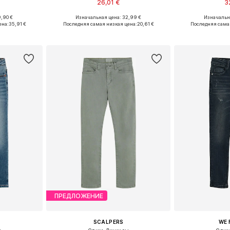
26,01 €
3
,90 €
Изначальная цена: 32,99 €
Изначальна
размеров
Доступно множество размеров
Доступно мн
ена:
35,91 €
Последняя самая низкая цена:
20,61 €
Последняя сама
рзину
Добавить в корзину
Добавит
ПРЕДЛОЖЕНИЕ
SCALPERS
WE 