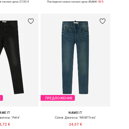
я низкая цена:
27,92 €
Последняя самая низкая цена:
31,14 €
-38%
ь в корзину
Добавить в корзину
Е
ПРЕДЛОЖЕНИЕ
AME IT
NAME IT
инсы 'Pete'
Слим Джинсы 'NKMTheo'
3,72 €
24,57 €