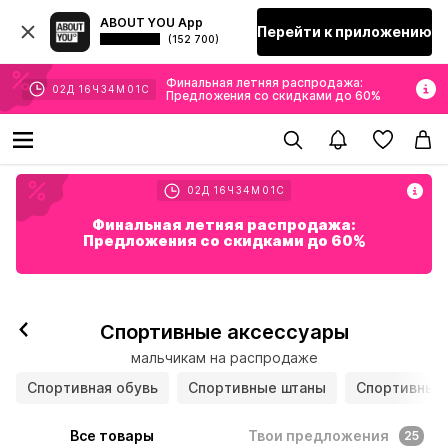
ABOUT YOU App
Перейти к приложению
(152 700)
Финальная летняя распродажа:
02
Д
16
Ч
34
М
00
С
Предложения со скидками до 60%
02
Д
16
Ч
34
М
00
С
Финальная летняя распродажа:
Предложения со скидками до 60%
Спортивные аксессуары
мальчикам на распродаже
Спортивная обувь
Спортивные штаны
Спортивные
Все товары
Твои предложения
25