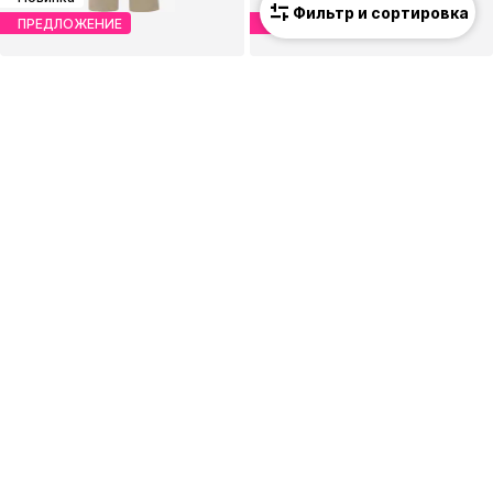
Фильтр и сортировка
ПРЕДЛОЖЕНИЕ
ПРЕДЛОЖЕНИЕ
ADIDAS SPORTSWEAR
NIKE
Тренировочный костюм 'LUX'
Функциональная футболка 'THFC STAD HM'
55,17 €
25,96 €
Последняя самая низкая цена:
64,90 €
-15%
Изначальная цена: 84,90 €
Последняя самая низкая цена:
25,96 €
Новинка