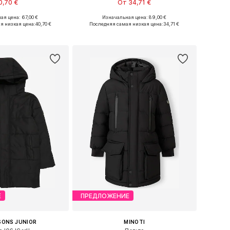
0,70 €
От 34,71 €
ая цена: 67,00 €
Изначальная цена: 89,00 €
е размеры: 92
Доступные размеры: 116, 122, 146, 152, 158
я низкая цена:
40,70 €
Последняя самая низкая цена:
34,71 €
ь в корзину
Добавить в корзину
Е
ПРЕДЛОЖЕНИЕ
SONS JUNIOR
MINOTI