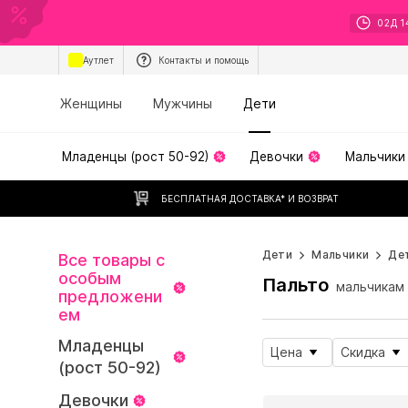
02
Д
1
Аутлет
Контакты и помощь
Женщины
Мужчины
Дети
Младенцы (рост 50-92)
Девочки
Мальчики
БЕСПЛАТНАЯ ДОСТАВКА* И ВОЗВРАТ
Дети
Мальчики
Дет
Все товары с
особым
Пальто
мальчикам
предложени
ем
Младенцы
Цена
Скидка
(рост 50-92)
Девочки