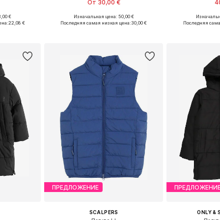
От 30,00 €
4
,00 €
Изначальная цена: 50,00 €
Изначальн
74, 116
Доступные размеры: 104, 116, 122
Доступны
ена:
22,08 €
Последняя самая низкая цена:
30,00 €
Последняя сама
рзину
Добавить в корзину
Добавит
ПРЕДЛОЖЕНИЕ
ПРЕДЛОЖЕНИ
SCALPERS
ONLY & 