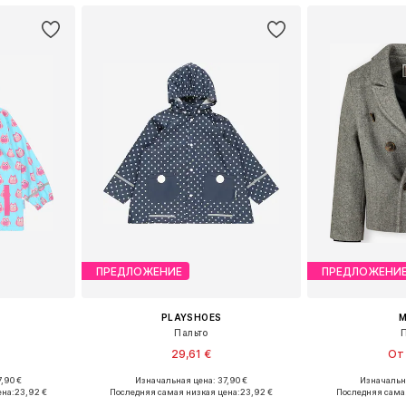
ПРЕДЛОЖЕНИЕ
ПРЕДЛОЖЕНИ
PLAYSHOES
M
'
Пальто
29,61 €
От 
,90 €
Изначальная цена: 37,90 €
Изначальна
 116, 128, 140
Доступные размеры: 86, 92, 98, 104, 116, 140
Доступно мн
ена:
23,92 €
Последняя самая низкая цена:
23,92 €
Последняя сама