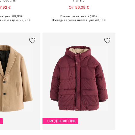
о 'OSJCarl'
Пальто
7,92 €
От 56,09 €
я цена: 99,90 €
Изначальная цена: 77,90 €
азмеры: 146, 170
Доступные размеры: 110-116, 116-122, 122-128, 128-134
 низкая цена:
29,96 €
Последняя самая низкая цена:
49,86 €
ь в корзину
Добавить в корзину
Е
ПРЕДЛОЖЕНИЕ