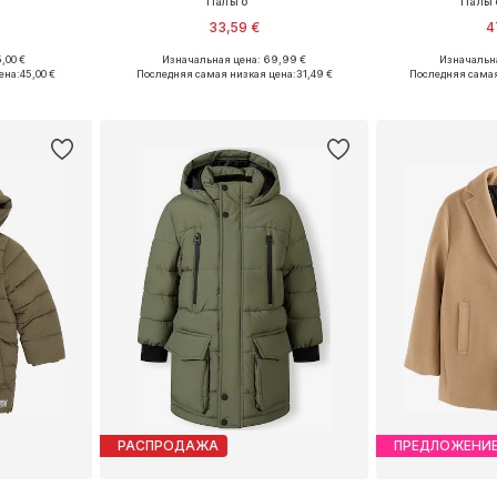
Пальто ' '
Пальт
33,59 €
4
,00 €
Изначальная цена: 69,99 €
Изначальна
46, 158
Доступные размеры: 140, 164, 170-176
Доступные р
ена:
45,00 €
Последняя самая низкая цена:
31,49 €
Последняя самая
рзину
Добавить в корзину
Добавит
РАСПРОДАЖА
ПРЕДЛОЖЕНИ