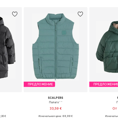
рзину
Добавить в корзину
Добавит
ПРЕДЛОЖЕНИЕ
ПРЕДЛОЖЕНИ
SCALPERS
Пальто ' '
33,59 €
От 
,00 €
Изначальная цена: 69,99 €
Изначальн
размеров
Доступные размеры: 116, 128, 140, 170-176
Доступные разме