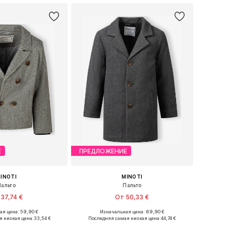
Е
ПРЕДЛОЖЕНИЕ
INOTI
MINOTI
Пальто
Пальто
37,74 €
От 50,33 €
я цена: 59,90 €
Изначальная цена: 69,90 €
ожество размеров
Доступно множество размеров
я низкая цена:
33,54 €
Последняя самая низкая цена:
44,74 €