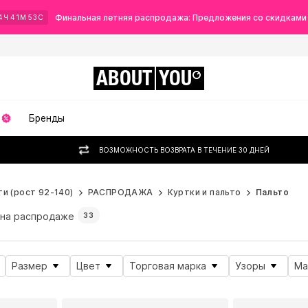
Финальная летняя распродажа: Предложения со скидками
4
Ч
41
М
51
С
ABOUT
YOU
Бренды
ВОЗМОЖНОСТЬ ВОЗВРАТА В ТЕЧЕНИЕ 30 ДНЕЙ
и (рост 92-140)
РАСПРОДАЖА
Куртки и пальто
Пальто
 на распродаже
33
Размер
Цвет
Торговая марка
Узоры
Ма